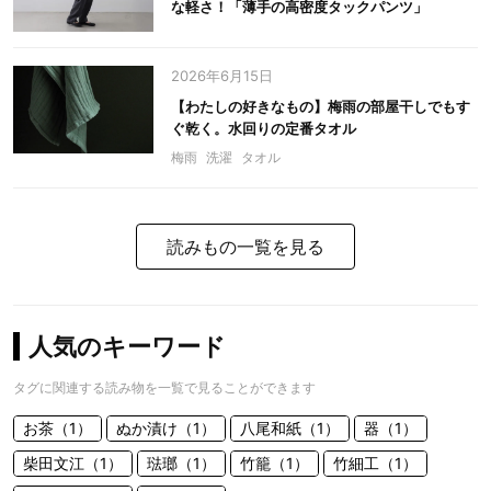
な軽さ！「薄手の高密度タックパンツ」
2026年6月15日
【わたしの好きなもの】梅雨の部屋干しでもす
ぐ乾く。水回りの定番タオル
梅雨
洗濯
タオル
読みもの一覧を見る
人気のキーワード
タグに関連する読み物を一覧で見ることができます
お茶（1）
ぬか漬け（1）
八尾和紙（1）
器（1）
柴田文江（1）
琺瑯（1）
竹籠（1）
竹細工（1）