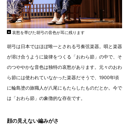
哀愁を帯びた胡弓の音色が耳に残ります
胡弓は日本ではほぼ唯一とされる弓奏弦楽器。唄と楽器
が溶け合うように旋律をつくる「おわら節」の中で、そ
のつややかな音色は独特の哀愁があります。元々のおわ
ら節には使われていなかった楽器だそうで、1900年頃
に輪島塗の旅職人が八尾にもたらしたものだとか。今で
は「おわら節」の象徴的な存在です。
顔の見えない編みがさ