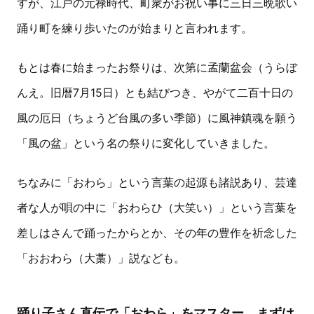
すが、江戸の元禄時代、町衆がお祝い事に三日三晩歌い
踊り町を練り歩いたのが始まりと言われます。
もとは春に始まったお祭りは、次第に孟蘭盆会（うらぼ
んえ。旧暦7月15日）とも結びつき、やがて二百十日の
風の厄日（ちょうど台風の多い季節）に風神鎮魂を願う
「風の盆」という名の祭りに変化していきました。
ちなみに「おわら」という言葉の起源も諸説あり、芸達
者な人が唄の中に「おわらひ（大笑い）」という言葉を
差しはさんで踊ったからとか、その年の豊作を祈念した
「おおわら（大藁）」説なども。
踊り子さん直伝で「おわら」をマスター。まずは