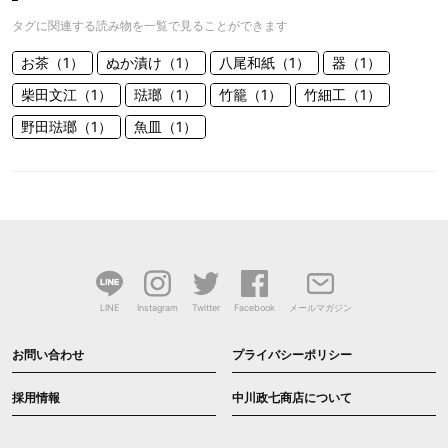
タグに関連する読み物を一覧で見ることができます
お茶（1）
ぬか漬け（1）
八尾和紙（1）
器（1）
柴田文江（1）
琺瑯（1）
竹籠（1）
竹細工（1）
野田琺瑯（1）
魚皿（1）
LINE
Instagram
Twitter
Facebook
メールマガジン
お問い合わせ
プライバシーポリシー
採用情報
中川政七商店について