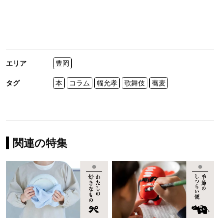
エリア
豊岡
タグ
本
コラム
幅允孝
歌舞伎
蕎麦
関連の特集