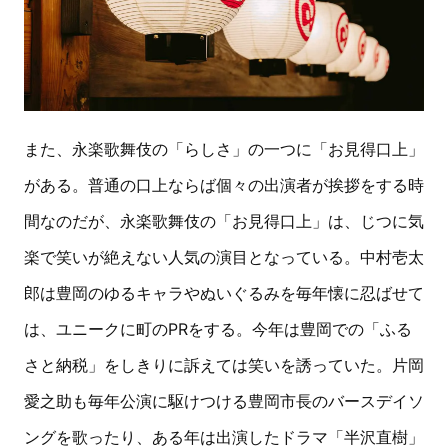
また、永楽歌舞伎の「らしさ」の一つに「お見得口上」
がある。普通の口上ならば個々の出演者が挨拶をする時
間なのだが、永楽歌舞伎の「お見得口上」は、じつに気
楽で笑いが絶えない人気の演目となっている。中村壱太
郎は豊岡のゆるキャラやぬいぐるみを毎年懐に忍ばせて
は、ユニークに町のPRをする。今年は豊岡での「ふる
さと納税」をしきりに訴えては笑いを誘っていた。片岡
愛之助も毎年公演に駆けつける豊岡市長のバースデイソ
ングを歌ったり、ある年は出演したドラマ「半沢直樹」