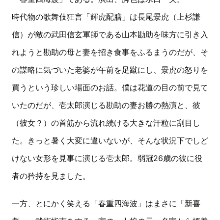
時代物の歌舞伎狂言「輝虎配膳」は長尾景虎（上杉謙
信）が敵の武田信玄軍師である山本勘助を味方に引き入
れようと勘助の母と妻を招き食事をふるまうのだが、そ
の謀略に気づいた老婆が午前を足蹴にし、景虎の怒りを
買うという珍しい場面のお話。僕は花道の目の前で見て
いたのだが、壱太郎演じる勘助の妻お勝の熱演と、彼
（彼女？）の首筋から流れ続ける大きな汗粒に刮目し
た。きっと暑く大変に違いないが、そんな状況下でしど
けない女形を見事に演じる壱太郎。弱冠26歳の彼に役
者の矜持を見ました。
一方、とにかく笑える「春重四海波」はまさに「新喜