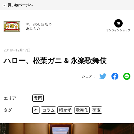
買い物ページへ
オンラインショップ
2016年12月17日
ハロー、松葉ガニ & 永楽歌舞伎
シェア
エリア
豊岡
タグ
本
コラム
幅允孝
歌舞伎
蕎麦