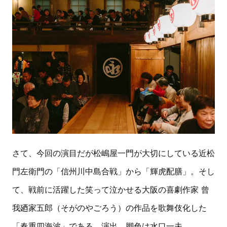
さて、今回の演目だが松嶋屋一門が大切にしている近松
門左衛門の「信州川中島合戦」から「輝虎配膳」。そし
て、戦前に活躍した笑って泣かせる大阪の喜劇作家 曾
我廼家五郎（そがのやごろう）の作品を歌舞伎化した
「春重四海波」である。演出、脚色は水口一夫。