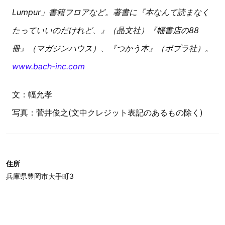
Lumpur」書籍フロアなど。著書に『本なんて読まなく
たっていいのだけれど、』（晶文社）『幅書店の88
冊』（マガジンハウス）、『つかう本』（ポプラ社）。
www.bach-inc.com
文：幅允孝
写真：菅井俊之(文中クレジット表記のあるもの除く)
住所
兵庫県豊岡市大手町3