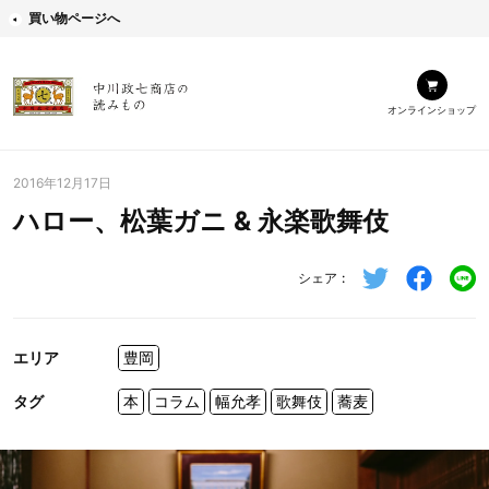
買い物ページへ
オンラインショップ
2016年12月17日
ハロー、松葉ガニ & 永楽歌舞伎
シェア
エリア
豊岡
タグ
本
コラム
幅允孝
歌舞伎
蕎麦