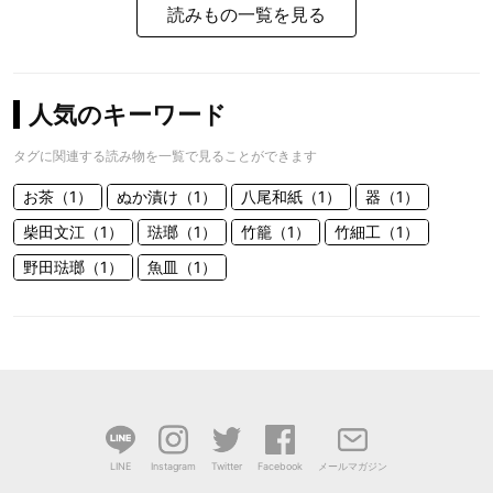
読みもの一覧を見る
人気のキーワード
タグに関連する読み物を一覧で見ることができます
お茶（1）
ぬか漬け（1）
八尾和紙（1）
器（1）
柴田文江（1）
琺瑯（1）
竹籠（1）
竹細工（1）
野田琺瑯（1）
魚皿（1）
LINE
Instagram
Twitter
Facebook
メールマガジン