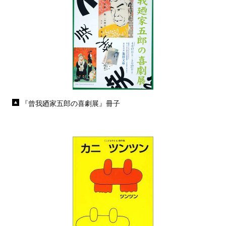
『曾我廼家五郎の喜劇展』冊子