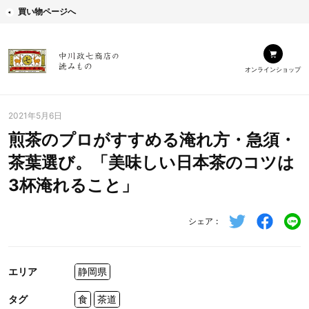
買い物ページへ
オンラインショップ
2021年5月6日
煎茶のプロがすすめる淹れ方・急須・
茶葉選び。「美味しい日本茶のコツは
3杯淹れること」
シェア
エリア
静岡県
タグ
食
茶道