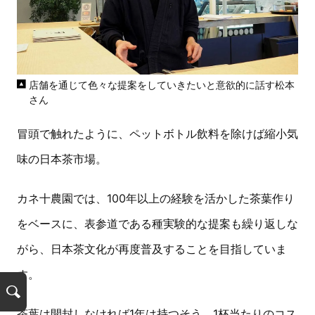
店舗を通じて色々な提案をしていきたいと意欲的に話す松本
さん
冒頭で触れたように、ペットボトル飲料を除けば縮小気
味の日本茶市場。
カネ十農園では、100年以上の経験を活かした茶葉作り
をベースに、表参道である種実験的な提案も繰り返しな
がら、日本茶文化が再度普及することを目指していま
す。
検
茶葉は開封しなければ1年は持つそう。1杯当たりのコス