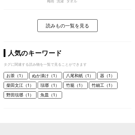
梅雨
洗濯
タオル
読みもの一覧を見る
人気のキーワード
タグに関連する読み物を一覧で見ることができます
お茶（1）
ぬか漬け（1）
八尾和紙（1）
器（1）
柴田文江（1）
琺瑯（1）
竹籠（1）
竹細工（1）
野田琺瑯（1）
魚皿（1）