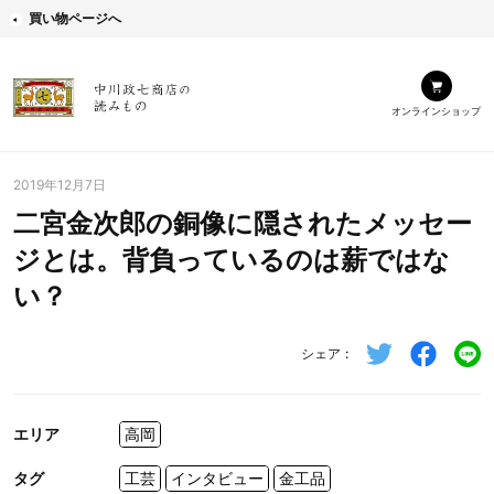
買い物ページへ
オンラインショップ
2019年12月7日
二宮金次郎の銅像に隠されたメッセー
ジとは。背負っているのは薪ではな
い？
シェア
エリア
高岡
タグ
工芸
インタビュー
金工品