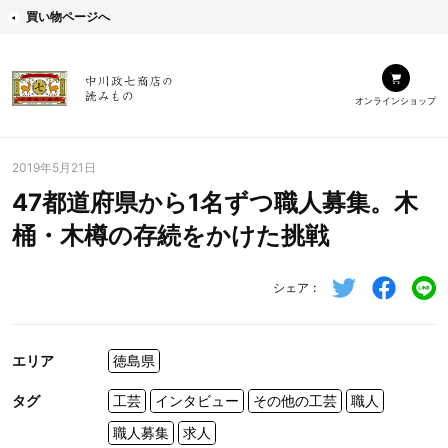
買い物ページへ
オンラインショップ
2019年5月21日
47都道府県から1名ずつ職人募集。木
桶・木樽の存続をかけた挑戦
シェア
エリア
徳島県
タグ
工芸
インタビュー
その他の工芸
職人
職人募集
求人