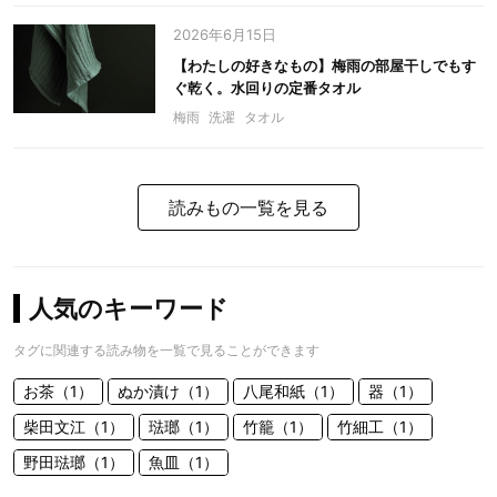
2026年6月15日
【わたしの好きなもの】梅雨の部屋干しでもす
ぐ乾く。水回りの定番タオル
梅雨
洗濯
タオル
読みもの一覧を見る
人気のキーワード
タグに関連する読み物を一覧で見ることができます
お茶（1）
ぬか漬け（1）
八尾和紙（1）
器（1）
柴田文江（1）
琺瑯（1）
竹籠（1）
竹細工（1）
野田琺瑯（1）
魚皿（1）