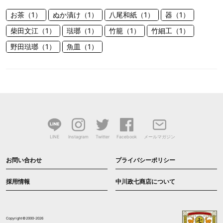
お茶（1）
ぬか漬け（1）
八尾和紙（1）
器（1）
柴田文江（1）
琺瑯（1）
竹籠（1）
竹細工（1）
野田琺瑯（1）
魚皿（1）
LINE
Instagram
Twitter
Facebook
メールマガジン
お問い合わせ
プライバシーポリシー
採用情報
中川政七商店について
Copyright©2000-2026