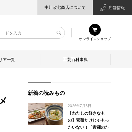
中川政七商店について
店舗情報
検
オンラインショップ
索
リア一覧
工芸百科事典
新着の読みもの
メ
2026年7月3日
【わたしの好きなも
の】素麺だけじゃもっ
たいない！「素麺のた