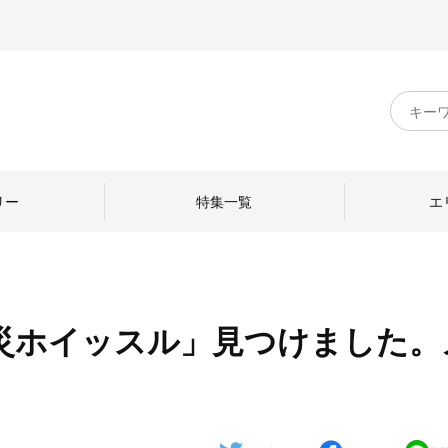
キ
ー
ワ
ー
ド
リー
特集一覧
エ
検
索
災ホイッスル」見つけました。
のものづくり
日本の暮らし
中川政七商店のひと
」
ねて
産地探訪
ひとを訪ねて