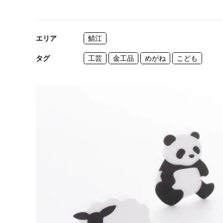
エリア
鯖江
タグ
工芸
金工品
めがね
こども