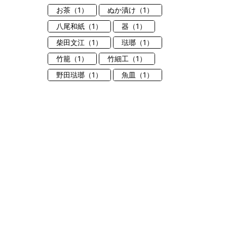
お茶（1）
ぬか漬け（1）
八尾和紙（1）
器（1）
柴田文江（1）
琺瑯（1）
竹籠（1）
竹細工（1）
野田琺瑯（1）
魚皿（1）