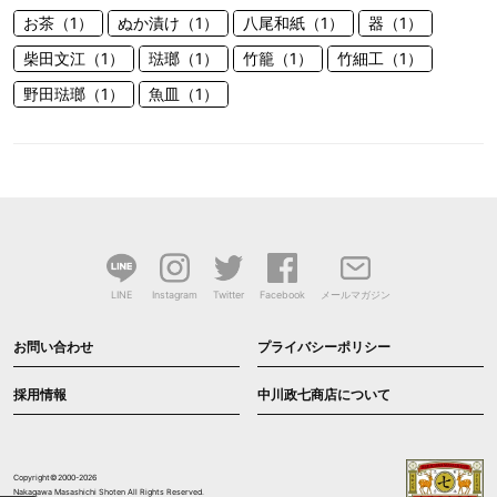
お茶（1）
ぬか漬け（1）
八尾和紙（1）
器（1）
柴田文江（1）
琺瑯（1）
竹籠（1）
竹細工（1）
野田琺瑯（1）
魚皿（1）
LINE
Instagram
Twitter
Facebook
メールマガジン
お問い合わせ
プライバシーポリシー
採用情報
中川政七商店について
Copyright©2000-2026
Nakagawa Masashichi Shoten All Rights Reserved.