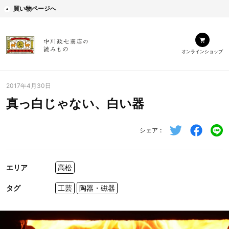
買い物ページへ
オンラインショップ
2017年4月30日
真っ白じゃない、白い器
シェア
エリア
高松
タグ
工芸
陶器・磁器