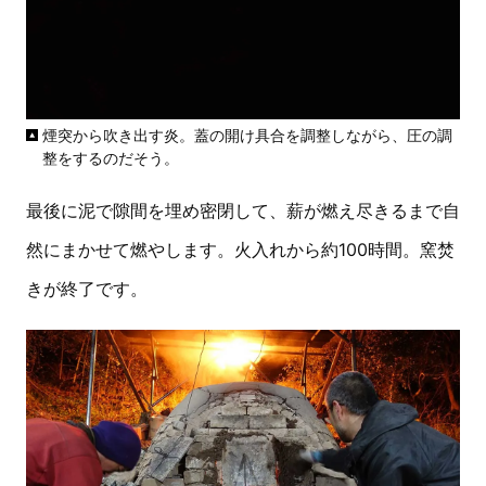
煙突から吹き出す炎。蓋の開け具合を調整しながら、圧の調
整をするのだそう。
最後に泥で隙間を埋め密閉して、薪が燃え尽きるまで自
然にまかせて燃やします。火入れから約100時間。窯焚
きが終了です。