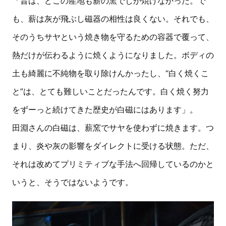
「昔は、どこの産地も薪の窯でしか焼けなかった。で
も、薪は灰が飛ぶし磁器の相性は良くない。それでも、
そのうちサヤという焼き物を守るための容器で覆って、
熱だけが伝わるように焼くようになりました。ボディの
土も綺麗に不純物を取り除けんかったし、“白く焼くこ
と”は、とても難しいことだったんです。白く焼く努力
をずーっと続けてきた歴史が白磁にはあります」。
田淵さんの白磁は、薪窯でサヤを使わずに焼きます。つ
まり、炎や灰の影響をダイレクトに受ける状態。ただ、
それは改めてプリミティブな手法へ回帰しているのかと
いうと、そうではないようです。