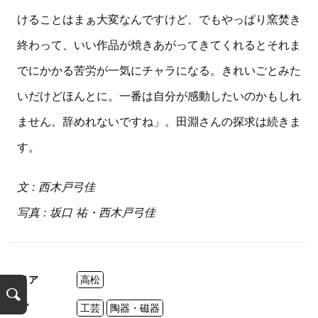
けることはまぁ大変なんですけど、でもやっぱり窯焚き
終わって、いい作品が焼きあがってきてくれるとそれま
でにかかる苦労が一気にチャラになる。きれいごとみた
いだけどほんとに。一番は自分が感動したいのかもしれ
ません。辞めれないですね」。田淵さんの探求は続きま
す。
文 : 西木戸弓佳
写真 : 坂口 祐・西木戸弓佳
エリア
高松
検
タグ
工芸
陶器・磁器