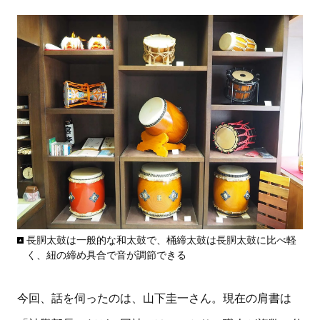
長胴太鼓は一般的な和太鼓で、桶締太鼓は長胴太鼓に比べ軽
く、紐の締め具合で音が調節できる
今回、話を伺ったのは、山下圭一さん。現在の肩書は