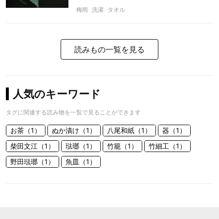
梅雨
洗濯
タオル
読みもの一覧を見る
人気のキーワード
タグに関連する読み物を一覧で見ることができます
お茶（1）
ぬか漬け（1）
八尾和紙（1）
器（1）
柴田文江（1）
琺瑯（1）
竹籠（1）
竹細工（1）
野田琺瑯（1）
魚皿（1）