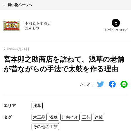
買い物ページへ
オンラインショップ
2020年6月24日
宮本卯之助商店を訪ねて。浅草の老舗
が昔ながらの手法で太鼓を作る理由
シェア
エリア
浅草
タグ
木工品
浅草
川内イオ
工芸
連載
その他の工芸