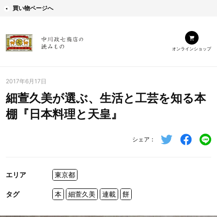
買い物ページへ
オンラインショップ
2017年6月17日
細萱久美が選ぶ、生活と工芸を知る本
棚『日本料理と天皇』
シェア
エリア
東京都
タグ
本
細萱久美
連載
餅