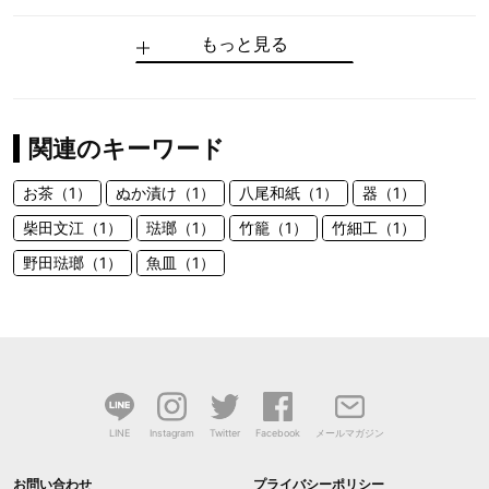
もっと見る
関連のキーワード
お茶（1）
ぬか漬け（1）
八尾和紙（1）
器（1）
柴田文江（1）
琺瑯（1）
竹籠（1）
竹細工（1）
野田琺瑯（1）
魚皿（1）
LINE
Instagram
Twitter
Facebook
メールマガジン
お問い合わせ
プライバシーポリシー