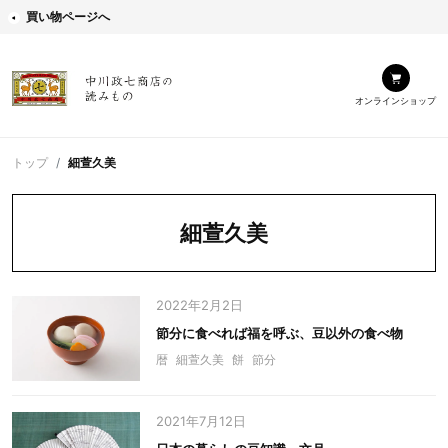
買い物ページへ
オンラインショップ
トップ
細萱久美
細萱久美
2022年2月2日
節分に食べれば福を呼ぶ、豆以外の食べ物
暦
細萱久美
餅
節分
2021年7月12日