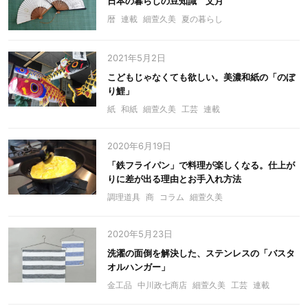
日本の暮らしの豆知識 文月
暦
連載
細萱久美
夏の暮らし
2021年5月2日
こどもじゃなくても欲しい。美濃和紙の「のぼ
り鯉」
紙
和紙
細萱久美
工芸
連載
2020年6月19日
「鉄フライパン」で料理が楽しくなる。仕上が
りに差が出る理由とお手入れ方法
調理道具
商
コラム
細萱久美
2020年5月23日
洗濯の面倒を解決した、ステンレスの「バスタ
オルハンガー」
金工品
中川政七商店
細萱久美
工芸
連載