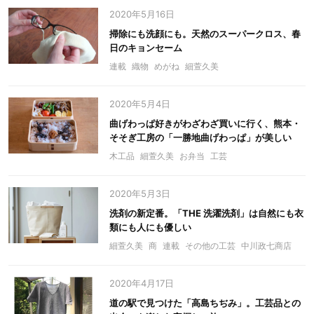
2020年5月16日
掃除にも洗顔にも。天然のスーパークロス、春
日のキョンセーム
連載
織物
めがね
細萱久美
2020年5月4日
曲げわっぱ好きがわざわざ買いに行く、熊本・
そそぎ工房の「一勝地曲げわっぱ」が美しい
木工品
細萱久美
お弁当
工芸
2020年5月3日
洗剤の新定番。「THE 洗濯洗剤」は自然にも衣
類にも人にも優しい
細萱久美
商
連載
その他の工芸
中川政七商店
2020年4月17日
道の駅で見つけた「高島ちぢみ」。工芸品との