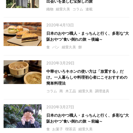
出会いを楽しむ宝探しの旅
織物
細萱久美
コラム
連載
2020年4月13日
日本のおやつ職人・まっちんと行く、多彩な“大
阪おやつ”食い倒れの旅 ～後編～
食
パン
細萱久美
餅
2020年3月29日
中華せいろキホンの使い方は「放置する」だ
け。一人暮らしや料理初心者にこそおすすめの
簡単料理法
コラム
商
木工品
細萱久美
調理道具
2020年3月27日
日本のおやつ職人・まっちんと行く、多彩な“大
阪おやつ”食い倒れの旅 ～前編～
食
お菓子
喫茶店
細萱久美