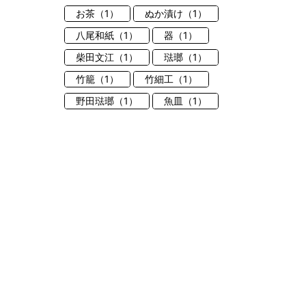
お茶（1）
ぬか漬け（1）
八尾和紙（1）
器（1）
柴田文江（1）
琺瑯（1）
竹籠（1）
竹細工（1）
野田琺瑯（1）
魚皿（1）