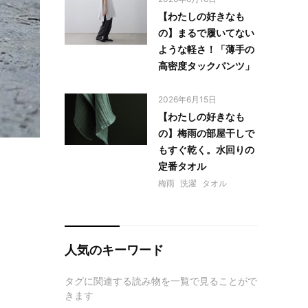
【わたしの好きなも
の】まるで履いてない
ような軽さ！「薄手の
高密度タックパンツ」
2026年6月15日
【わたしの好きなも
の】梅雨の部屋干しで
もすぐ乾く。水回りの
定番タオル
梅雨
洗濯
タオル
人気のキーワード
タグに関連する読み物を一覧で見ることがで
きます