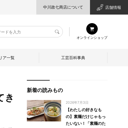
中川政七商店について
店舗情報
検
オンラインショップ
索
リア一覧
工芸百科事典
新着の読みもの
てき
2026年7月3日
【わたしの好きなも
の】素麺だけじゃもっ
たいない！「素麺のた