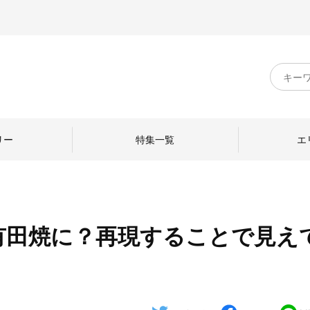
キ
ー
ワ
ー
ド
リー
特集一覧
エ
検
索
有田焼に？再現することで見え
のものづくり
日本の暮らし
中川政七商店のひと
ねて
産地探訪
ひとを訪ねて