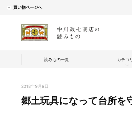
買い物ページへ
読みもの一覧
カテゴ
2018年9月9日
郷土玩具になって台所を
中川政七商店
つくり手を訪