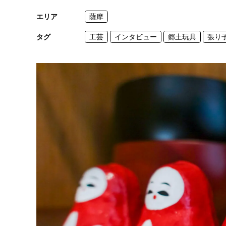
エリア
薩摩
タグ
工芸
インタビュー
郷土玩具
張り