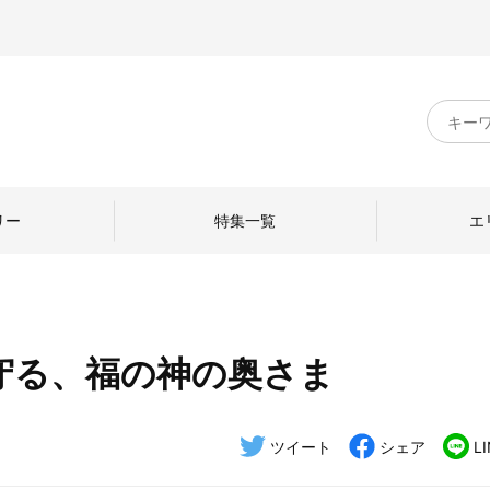
キ
ー
ワ
ー
ド
リー
特集一覧
エ
検
索
守る、福の神の奥さま
のものづくり
日本の暮らし
中川政七商店のひと
ねて
産地探訪
ひとを訪ねて
ツイート
シェア
L