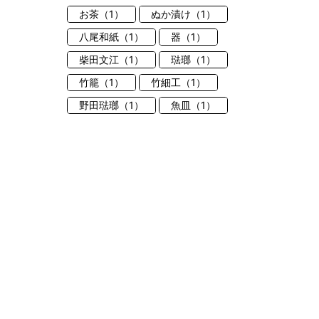
お茶（1）
ぬか漬け（1）
八尾和紙（1）
器（1）
柴田文江（1）
琺瑯（1）
竹籠（1）
竹細工（1）
野田琺瑯（1）
魚皿（1）