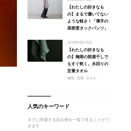
【わたしの好きなも
の】まるで履いてない
ような軽さ！「薄手の
高密度タックパンツ」
2026年6月15日
【わたしの好きなも
の】梅雨の部屋干しで
もすぐ乾く。水回りの
定番タオル
梅雨
洗濯
タオル
人気のキーワード
タグに関連する読み物を一覧で見ることがで
きます