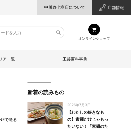
中川政七商店について
店舗情報
検
オンラインショップ
索
リア一覧
工芸百科事典
新着の読みもの
2026年7月3日
【わたしの好きなも
の】素麺だけじゃもっ
INEで送る
たいない！「素麺のた