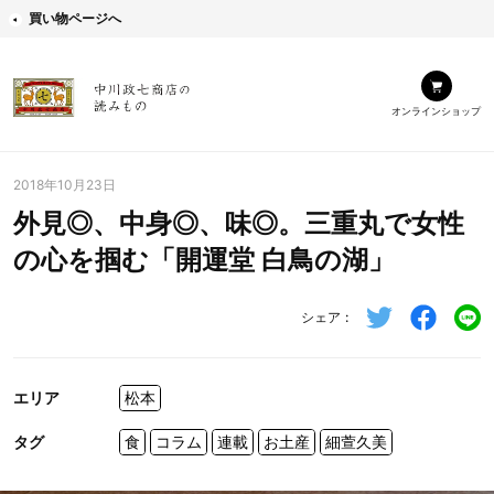
買い物ページへ
オンラインショップ
2018年10月23日
外見◎、中身◎、味◎。三重丸で女性
の心を掴む「開運堂 白鳥の湖」
シェア
エリア
松本
タグ
食
コラム
連載
お土産
細萱久美