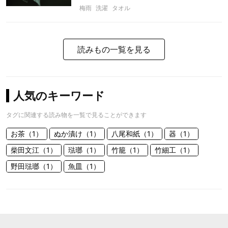
梅雨
洗濯
タオル
読みもの一覧を見る
人気のキーワード
タグに関連する読み物を一覧で見ることができます
お茶（1）
ぬか漬け（1）
八尾和紙（1）
器（1）
柴田文江（1）
琺瑯（1）
竹籠（1）
竹細工（1）
野田琺瑯（1）
魚皿（1）