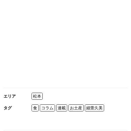
エリア
松本
タグ
食
コラム
連載
お土産
細萱久美