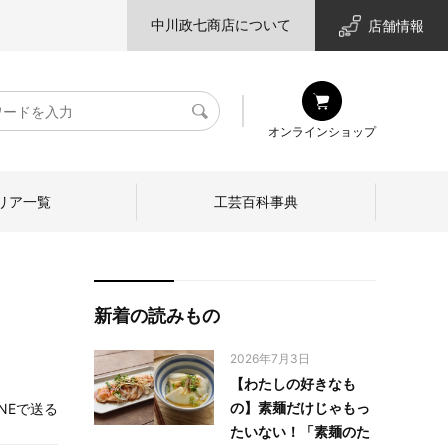
中川政七商店について
店舗情報
検
オンラインショップ
索
リア一覧
工芸百科事典
新着の読みもの
2026年7月3日
【わたしの好きなも
の】素麺だけじゃもっ
INEで送る
たいない！「素麺のた