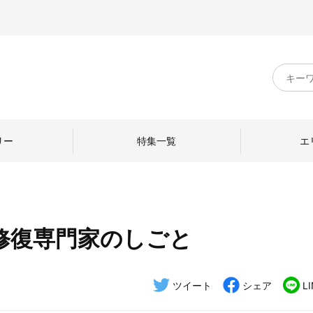
キ
ー
ワ
ー
ド
リー
特集一覧
エ
検
索
修復専門家のしごと
のものづくり
日本の暮らし
中川政七商店のひと
ねて
産地探訪
ひとを訪ねて
ツイート
シェア
L