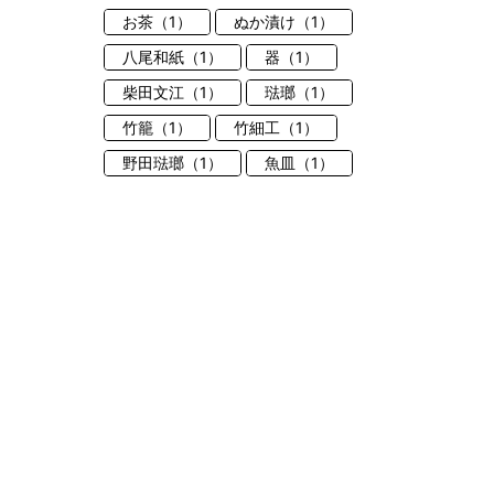
お茶（1）
ぬか漬け（1）
八尾和紙（1）
器（1）
柴田文江（1）
琺瑯（1）
竹籠（1）
竹細工（1）
野田琺瑯（1）
魚皿（1）