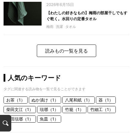
2026年6月15日
【わたしの好きなもの】梅雨の部屋干しでもす
ぐ乾く。水回りの定番タオル
梅雨
洗濯
タオル
読みもの一覧を見る
人気のキーワード
タグに関連する読み物を一覧で見ることができます
お茶（1）
ぬか漬け（1）
八尾和紙（1）
器（1）
柴田文江（1）
琺瑯（1）
竹籠（1）
竹細工（1）
野田琺瑯（1）
魚皿（1）
検