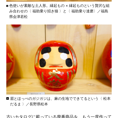
色使いが素敵な土人形。縁起もの × 縁起ものという贅沢な組
み合わせの〈 福助乗り招き猫 〉と〈 福助乗り達磨〉／福島
県会津若松
眉とほっぺのガジガジは、麻の生地でできてるという〈 松本
だるま 〉／長野県松本
古いカタログに載っている廃番商品を、もう一度作って