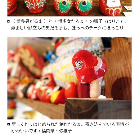
〈 博多男だるま 〉と〈 博多女だるま 〉の張子（はりこ）。
勇ましい顔立ちの男だるまも、ほっぺのチークにほっこり
新しく作りはじめられた創作だるま。覗き込んでいる表情が
かわいいです / 福岡県・弥稚子