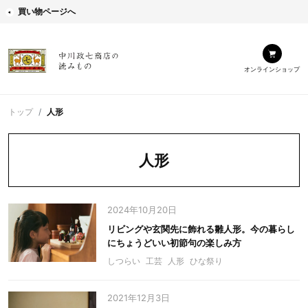
買い物ページへ
オンラインショップ
トップ
人形
人形
2024年10月20日
リビングや玄関先に飾れる雛人形。今の暮らし
にちょうどいい初節句の楽しみ方
しつらい
工芸
人形
ひな祭り
2021年12月3日