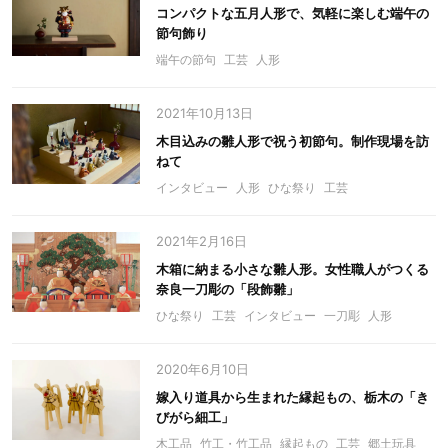
コンパクトな五月人形で、気軽に楽しむ端午の
節句飾り
端午の節句
工芸
人形
2021年10月13日
木目込みの雛人形で祝う初節句。制作現場を訪
ねて
インタビュー
人形
ひな祭り
工芸
2021年2月16日
木箱に納まる小さな雛人形。女性職人がつくる
奈良一刀彫の「段飾雛」
ひな祭り
工芸
インタビュー
一刀彫
人形
2020年6月10日
嫁入り道具から生まれた縁起もの、栃木の「き
びがら細工」
木工品
竹工・竹工品
縁起もの
工芸
郷土玩具