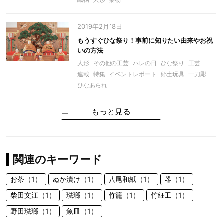
2019年2月18日
もうすぐひな祭り！事前に知りたい由来やお祝
いの方法
人形
その他の工芸
ハレの日
ひな祭り
工芸
連載
特集
イベントレポート
郷土玩具
一刀彫
ひなあられ
もっと見る
関連のキーワード
お茶（1）
ぬか漬け（1）
八尾和紙（1）
器（1）
柴田文江（1）
琺瑯（1）
竹籠（1）
竹細工（1）
野田琺瑯（1）
魚皿（1）