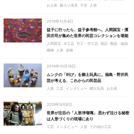
お土産
嫁入り道具
干支
人形
2019年11月4日
益子に行ったら、益子参考館へ。人間国宝・濱
田庄司が集めた世界の民芸コレクションを堪能
人間国宝
木工品
竹工・竹工品
探訪
陶器・磁器
織物
人形
染物
2019年10月18日
ムンクの「叫び」を郷土玩具に。福島・野沢民
芸が考える、これからの民芸品
人形
工芸
インタビュー
郷土玩具
お土産
2019年9月8日
世界が注目の「人形浄瑠璃」 思わず泣ける秘密
は人形づくりの現場にあり
工芸
インタビュー
人形
その他の工芸