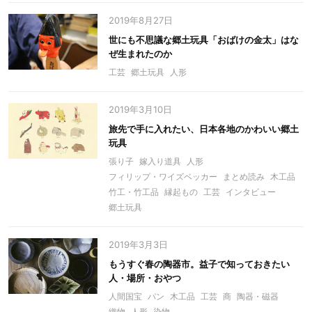
2019年8月27日
世にも不思議な郷土玩具「おばけの金太」はな
ぜ生まれたのか
工芸
郷土玩具
人形
2019年3月10日
旅先で手に入れたい、日本各地のかわいい郷土
玩具
張り子
嫁入り道具
人形
フィリップ・ワイズベッカー
まとめ読み
木工品
竹工・竹工品
縁起もの
工芸
インタビュー
郷土玩具
2019年3月3日
もうすぐ春の陶器市。益子で知っておきたい
人・場所・おやつ
人間国宝
パン
木工品
工芸
商
陶器・磁器
織物
人形
染物