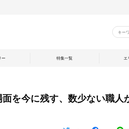
キ
ー
ワ
ー
ド
リー
特集一覧
エ
検
索
場面を今に残す、数少ない職人
のものづくり
日本の暮らし
中川政七商店のひと
ねて
産地探訪
ひとを訪ねて