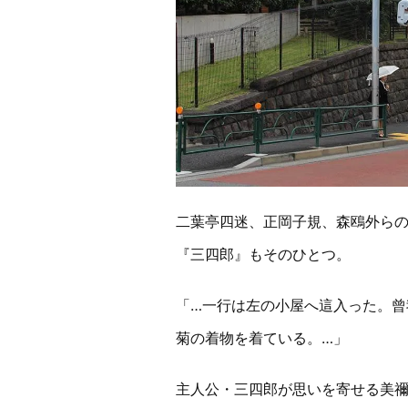
二葉亭四迷、正岡子規、森鴎外ら
『三四郎』もそのひとつ。
「…一行は左の小屋へ這入った。曾
菊の着物を着ている。…」
主人公・三四郎が思いを寄せる美