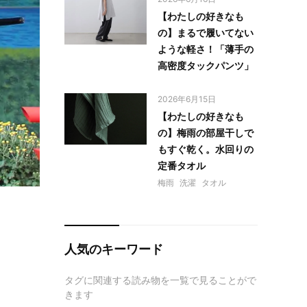
【わたしの好きなも
の】まるで履いてない
ような軽さ！「薄手の
高密度タックパンツ」
2026年6月15日
【わたしの好きなも
の】梅雨の部屋干しで
もすぐ乾く。水回りの
定番タオル
梅雨
洗濯
タオル
人気のキーワード
タグに関連する読み物を一覧で見ることがで
きます