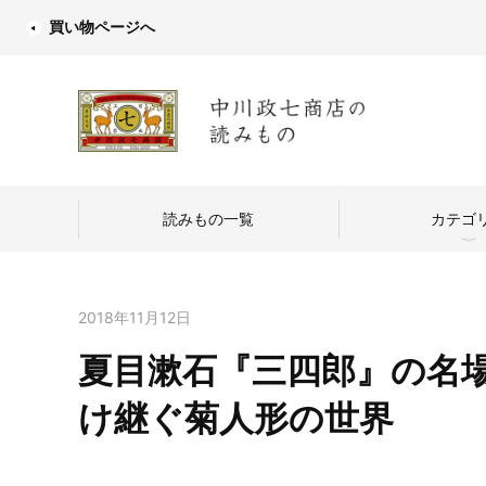
買い物ページへ
読みもの一覧
カテゴ
2018年11月12日
夏目漱石『三四郎』の名
中川政七商店
け継ぐ菊人形の世界
つくり手を訪