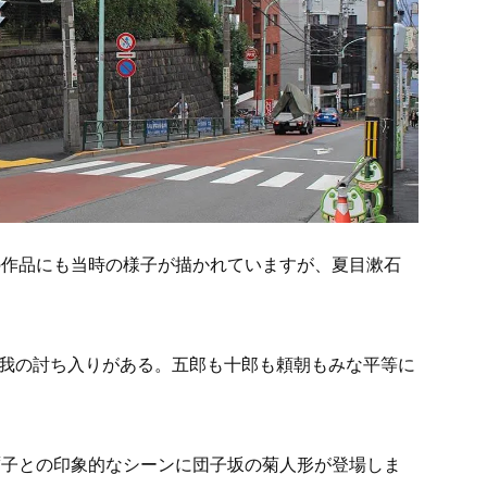
の作品にも当時の様子が描かれていますが、夏目漱石
我の討ち入りがある。五郎も十郎も頼朝もみな平等に
禰子との印象的なシーンに団子坂の菊人形が登場しま