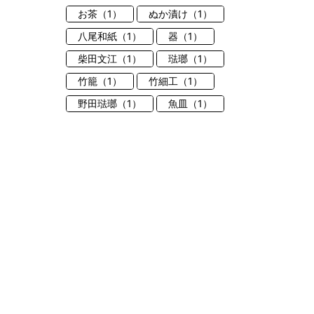
お茶（1）
ぬか漬け（1）
八尾和紙（1）
器（1）
柴田文江（1）
琺瑯（1）
竹籠（1）
竹細工（1）
野田琺瑯（1）
魚皿（1）