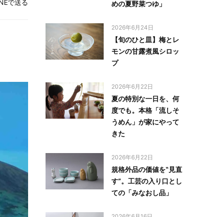
INEで送る
めの夏野菜つゆ」
2026年6月24日
【旬のひと皿】梅とレ
モンの甘露煮風シロッ
プ
2026年6月22日
夏の特別な一日を、何
度でも。本格「流しそ
うめん」が家にやって
きた
2026年6月22日
規格外品の価値を‟見直
す”。工芸の入り口とし
ての「みなおし品」
2026年6月16日