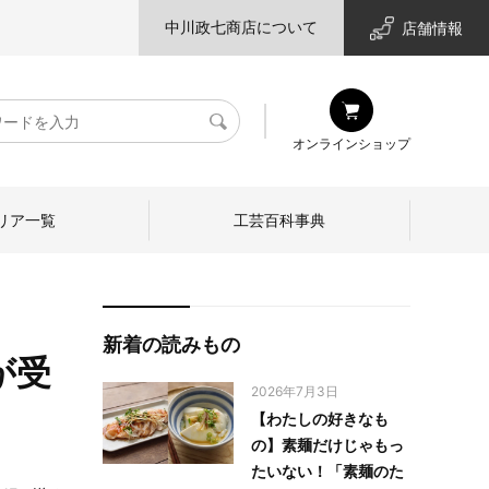
中川政七商店について
店舗情報
検
オンラインショップ
索
リア一覧
工芸百科事典
新着の読みもの
が受
2026年7月3日
【わたしの好きなも
の】素麺だけじゃもっ
たいない！「素麺のた