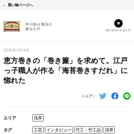
買い物ページへ
オンラインショップ
2020年1月14日
恵方巻きの「巻き簾」を求めて。江戸
っ子職人が作る「海苔巻きすだれ」に
惚れた
シェア
エリア
浅草
タグ
工芸
インタビュー
竹工・竹工品
浅草