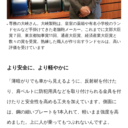
専務の大峽さん。大峽製鞄は、皇室の薬箱や有名小学校のラン
ドセルなど手掛けてきた老舗鞄メーカー。これまでに文部大臣
賞７回、東京都知事賞11回、通産大臣賞、経済産業大臣賞と
数々の賞を受賞。熟練した職人が作り出すランドセルは、高い
評価を受けています
より安全に、より軽やかに
「薄暗がりでも車から見えるように、反射材を付けた
り、肩ベルトに防犯用具などを取り付けられる金具を付
けたりと安全性を高める工夫を加えています。側面に
は、鋼の細いプレートを1本入れて、軽いまま強度を高
めました。上に人が乗ってもつぶれないんですよ。