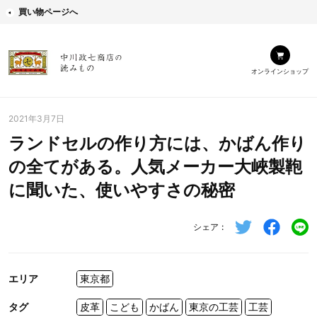
買い物ページへ
オンラインショップ
2021年3月7日
ランドセルの作り方には、かばん作り
の全てがある。人気メーカー大峽製鞄
に聞いた、使いやすさの秘密
シェア
エリア
東京都
タグ
皮革
こども
かばん
東京の工芸
工芸