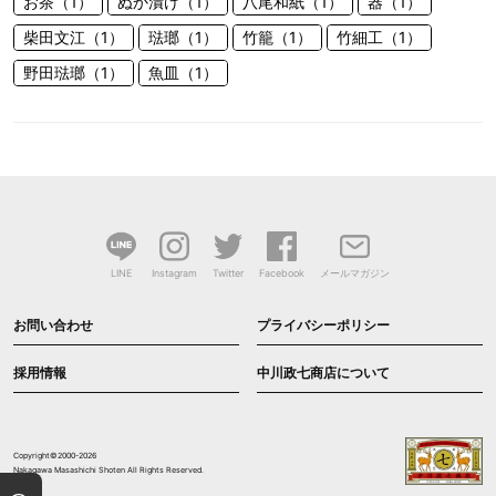
お茶（1）
ぬか漬け（1）
八尾和紙（1）
器（1）
柴田文江（1）
琺瑯（1）
竹籠（1）
竹細工（1）
野田琺瑯（1）
魚皿（1）
LINE
Instagram
Twitter
Facebook
メールマガジン
お問い合わせ
プライバシーポリシー
採用情報
中川政七商店について
Copyright©2000-2026
Nakagawa Masashichi Shoten All Rights Reserved.