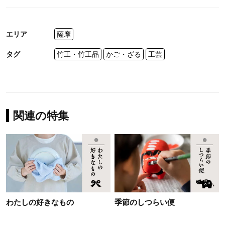
エリア
薩摩
タグ
竹工・竹工品
かご・ざる
工芸
関連の特集
わたしの好きなもの
季節のしつらい便