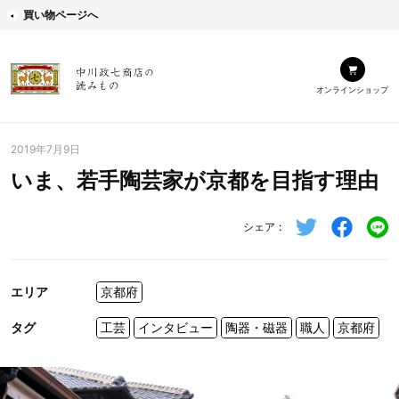
買い物ページへ
オンラインショップ
2019年7月9日
いま、若手陶芸家が京都を目指す理由
シェア
エリア
京都府
タグ
工芸
インタビュー
陶器・磁器
職人
京都府