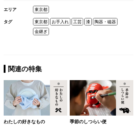
エリア
東京都
タグ
東京都
お手入れ
工芸
漆
陶器・磁器
金継ぎ
関連の特集
わたしの好きなもの
季節のしつらい便