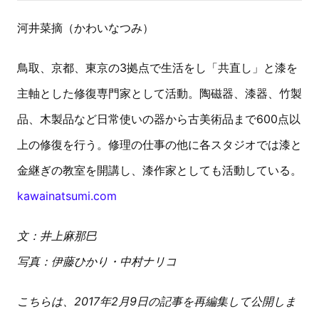
河井菜摘（かわいなつみ）
鳥取、京都、東京の3拠点で生活をし「共直し」と漆を
主軸とした修復専門家として活動。陶磁器、漆器、竹製
品、木製品など日常使いの器から古美術品まで600点以
上の修復を行う。修理の仕事の他に各スタジオでは漆と
金継ぎの教室を開講し、漆作家としても活動している。
kawainatsumi.com
文：井上麻那巳
写真：伊藤ひかり・中村ナリコ
こちらは、2017年2月9日の記事を再編集して公開しま