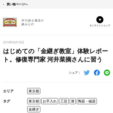
買い物ページへ
オンラインショップ
2018年9月16日
はじめての「金継ぎ教室」体験レポー
ト。修復専門家 河井菜摘さんに習う
シェア
エリア
東京都
タグ
東京都
お手入れ
工芸
漆
陶器・磁器
金継ぎ