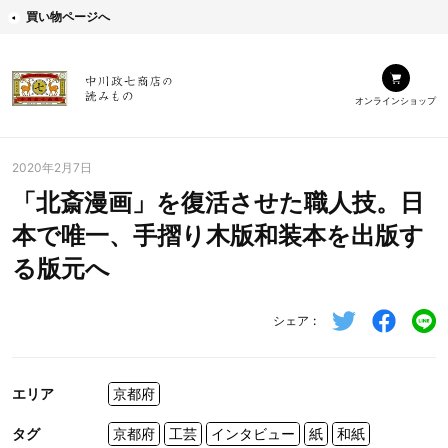
買い物ページへ
オンラインショップ
2020年2月7日
「北斎漫画」を復活させた職人技。日
本で唯一、手摺り木版和装本を出版す
る版元へ
シェア
エリア
京都府
タグ
京都府
工芸
インタビュー
紙
和紙