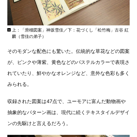
上：「滑稽図案」神坂雪佳／下：花づくし「松竹梅」古谷 紅
麟（雪佳の弟子）
そのモダンな配色にも驚いた。伝統的な草花などの図案
が、ピンクや薄紫、黄色などのパステルカラーで表現さ
れていたり、鮮やかなオレンジなど、意外な色彩も多く
みられる。
収録された図案は47点で、ユーモアに富んだ動物画や
抽象的なパターン画は、現代に続くテキスタイルデザイ
ンの先駆けと言えるだろう。