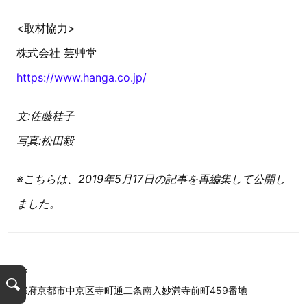
<取材協力>
株式会社 芸艸堂
https://www.hanga.co.jp/
文:佐藤桂子
写真:松田毅
※こちらは、2019年5月17日の記事を再編集して公開し
ました。
住所
京都府京都市中京区寺町通二条南入妙満寺前町459番地
検