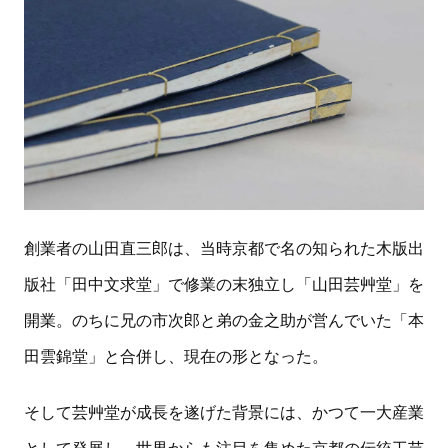
創業者の山田直三郎は、当時京都で名の知られた木版出
版社「田中文求堂」で修業の末独立し「山田芸艸堂」を
開業。のちに兄の市次郎と弟の金之助が営んでいた「本
田雲錦堂」と合併し、現在の形となった。
そして芸艸堂が成長を遂げた背景には、かつて一大産業
として発展し、世界からも注目を集めた京都の伝統工芸