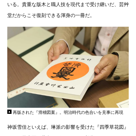
いる。貴重な版木と職人技を現代まで受け継いだ、芸艸
堂だからこそ復刻できる渾身の一冊だ。
再版された『滑稽図案』。明治時代の色合いを見事に再現
神坂雪佳といえば、琳派の影響を受けた『四季草花図』