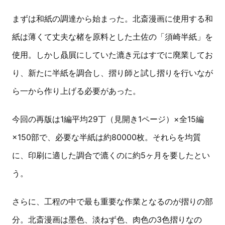
まずは和紙の調達から始まった。北斎漫画に使用する和
紙は薄くて丈夫な楮を原料とした土佐の「須崎半紙」を
使用。しかし贔屓にしていた漉き元はすでに廃業してお
り、新たに半紙を調合し、摺り師と試し摺りを行いなが
ら一から作り上げる必要があった。
今回の再版は1編平均29丁（見開き1ページ）×全15編
×150部で、必要な半紙は約80000枚。それらを均質
に、印刷に適した調合で漉くのに約5ヶ月を要したとい
う。
さらに、工程の中で最も重要な作業となるのが摺りの部
分。北斎漫画は墨色、淡ねず色、肉色の3色摺りなの