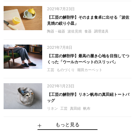
2021年7月23日
【工芸の解剖学】そのまま食卓に出せる「波佐
見焼の絞り小皿」
陶器・磁器
波佐見焼
食器
調理道具
2021年7月8日
【工芸の解剖学】最高の履き心地を目指してつ
くった「ウールカーペットのスリッパ」
工芸
ものづくり
堀田カーペット
2021年1月23日
【工芸の解剖学】リネン帆布の真田紐トートバ
ッグ
リネン
工芸
真田紐
帆布
もっと見る