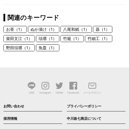
関連のキーワード
お茶（1）
ぬか漬け（1）
八尾和紙（1）
器（1）
柴田文江（1）
琺瑯（1）
竹籠（1）
竹細工（1）
野田琺瑯（1）
魚皿（1）
LINE
Instagram
Twitter
Facebook
メールマガジン
お問い合わせ
プライバシーポリシー
採用情報
中川政七商店について