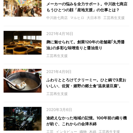
メーカーの悩みを全力サポート。中川政七商店
もうひとつの顔「産地支援」の仕事とは？
中川政七商店
マルヒロ
大日本市
工芸再生支援
2021年4月16日
麹に魅せられて。創業120年の老舗蔵｢丸秀醤
油｣の多彩な味噌造りと醤油造り
工芸再生支援
2021年4月9日
ふわりととろけてクリーミー。ひと鍋で3度お
いしい、佐賀・嬉野の郷土食“温泉湯豆腐”。
工芸再生支援
2020年3月6日
途絶えなかった地域の記憶。100年前の織り機
が紡ぐ、これからの会津木綿
工芸
インタビュー
織物
木綿
工芸再生支援