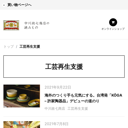
買い物ページへ
オンラインショップ
トップ
工芸再生支援
工芸再生支援
2021年9月22日
海外のつくり手も元気にする。台湾発「KŌGA
– 許家陶器品」デビューの道のり
中川政七商店
工芸再生支援
2021年7月8日