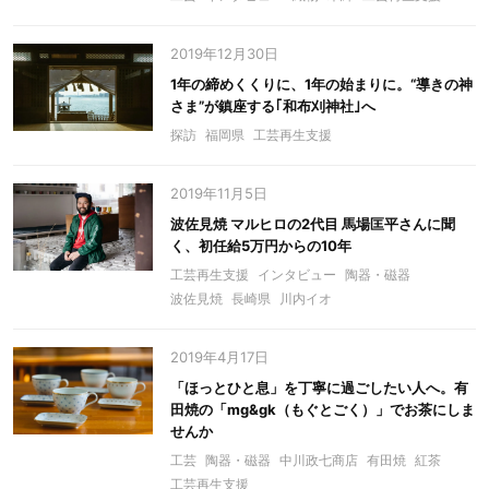
2019年12月30日
1年の締めくくりに、1年の始まりに。“導きの神
さま”が鎮座する｢和布刈神社｣へ
探訪
福岡県
工芸再生支援
2019年11月5日
波佐見焼 マルヒロの2代目 馬場匡平さんに聞
く、初任給5万円からの10年
工芸再生支援
インタビュー
陶器・磁器
波佐見焼
長崎県
川内イオ
2019年4月17日
「ほっとひと息」を丁寧に過ごしたい人へ。有
田焼の「mg&gk（もぐとごく）」でお茶にしま
せんか
工芸
陶器・磁器
中川政七商店
有田焼
紅茶
工芸再生支援