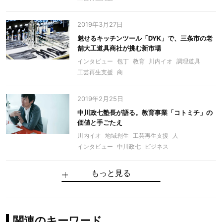
2019年3月27日
魅せるキッチンツール「DYK」で、三条市の老
舗大工道具商社が挑む新市場
インタビュー
包丁
教育
川内イオ
調理道具
工芸再生支援
商
2019年2月25日
中川政七塾長が語る。教育事業「コトミチ」の
価値と手ごたえ
川内イオ
地域創生
工芸再生支援
人
インタビュー
中川政七
ビジネス
もっと見る
関連のキーワード