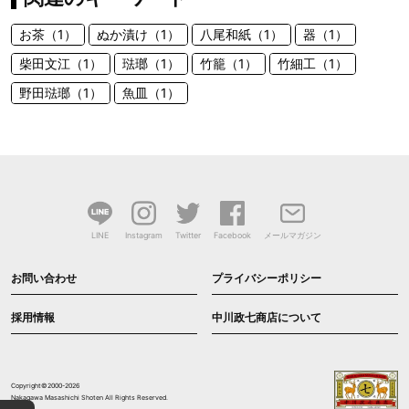
お茶（1）
ぬか漬け（1）
八尾和紙（1）
器（1）
柴田文江（1）
琺瑯（1）
竹籠（1）
竹細工（1）
野田琺瑯（1）
魚皿（1）
LINE
Instagram
Twitter
Facebook
メールマガジン
お問い合わせ
プライバシーポリシー
採用情報
中川政七商店について
Copyright©2000-2026
Nakagawa Masashichi Shoten All Rights Reserved.