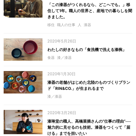
「この漆器がつくれるなら、どこへでも。」移
住して1年。職人の世界と、産地での暮らしを聞
きました。
移住
職人の仕事
人
漆器
2020年5月26日
わたしの好きなもの「食洗機で洗える漆椀」
食器
漆／漆器
2020年1月30日
漆器の老舗がはじめた北陸のものづくりブラン
ド「RIN&CO.」が生まれるまで
漆／漆器
2020年3月26日
漆琳堂の職人、高橋菜摘さんの“仕事の理由”──
魅力的に見せるのも技術。漆器をつくって「届
ける」までを担いたい