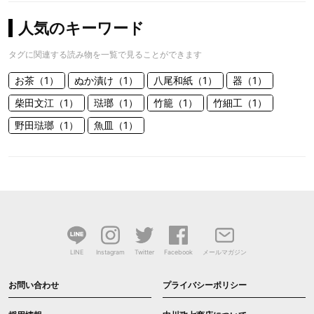
人気のキーワード
タグに関連する読み物を一覧で見ることができます
お茶（1）
ぬか漬け（1）
八尾和紙（1）
器（1）
柴田文江（1）
琺瑯（1）
竹籠（1）
竹細工（1）
野田琺瑯（1）
魚皿（1）
LINE
Instagram
Twitter
Facebook
メールマガジン
お問い合わせ
プライバシーポリシー