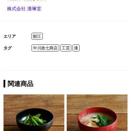
株式会社 漆琳堂
エリア
鯖江
タグ
中川政七商店
工芸
漆
関連商品