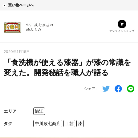
買い物ページへ
オンラインショップ
2020年1月15日
「食洗機が使える漆器」が漆の常識を
変えた。開発秘話を職人が語る
シェア
エリア
鯖江
タグ
中川政七商店
工芸
漆