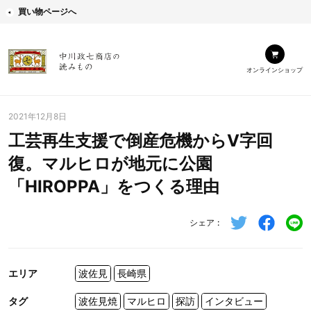
買い物ページへ
オンラインショップ
2021年12月8日
工芸再生支援で倒産危機からV字回
復。マルヒロが地元に公園
「HIROPPA」をつくる理由
シェア
エリア
波佐見
長崎県
タグ
波佐見焼
マルヒロ
探訪
インタビュー