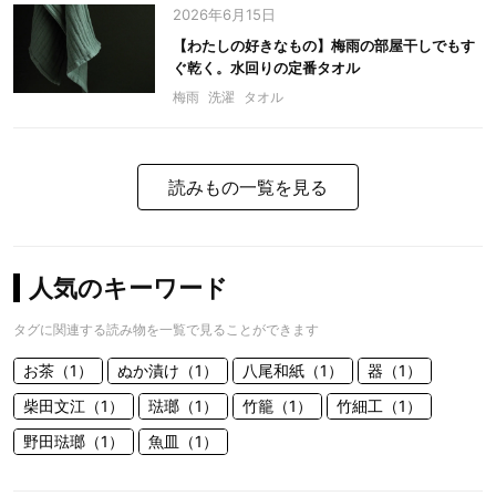
2026年6月15日
【わたしの好きなもの】梅雨の部屋干しでもす
ぐ乾く。水回りの定番タオル
梅雨
洗濯
タオル
読みもの一覧を見る
人気のキーワード
タグに関連する読み物を一覧で見ることができます
お茶（1）
ぬか漬け（1）
八尾和紙（1）
器（1）
柴田文江（1）
琺瑯（1）
竹籠（1）
竹細工（1）
野田琺瑯（1）
魚皿（1）