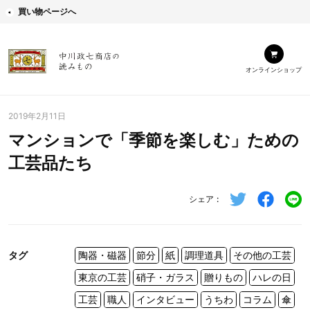
買い物ページへ
オンラインショップ
2019年2月11日
マンションで「季節を楽しむ」ための
工芸品たち
シェア
タグ
陶器・磁器
節分
紙
調理道具
その他の工芸
東京の工芸
硝子・ガラス
贈りもの
ハレの日
工芸
職人
インタビュー
うちわ
コラム
傘