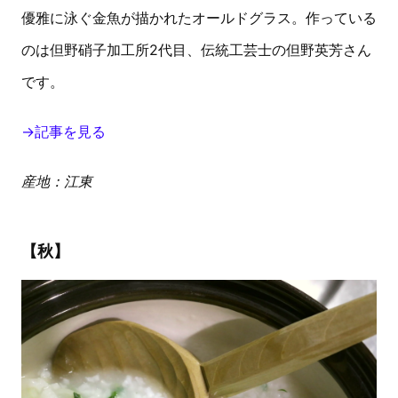
優雅に泳ぐ金魚が描かれたオールドグラス。作っている
のは但野硝子加工所2代目、伝統工芸士の但野英芳さん
です。
→記事を見る
産地：江東
【秋】