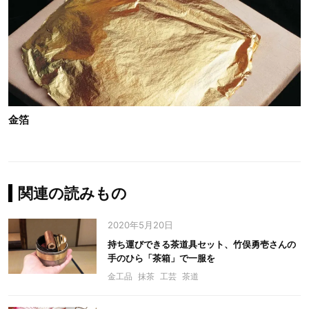
金箔
関連の読みもの
2020年5月20日
持ち運びできる茶道具セット、竹俣勇壱さんの
手のひら「茶箱」で一服を
金工品
抹茶
工芸
茶道