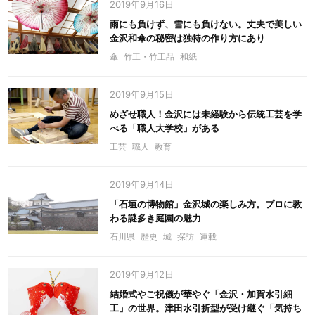
2019年9月16日
雨にも負けず、雪にも負けない。丈夫で美しい
金沢和傘の秘密は独特の作り方にあり
傘
竹工・竹工品
和紙
2019年9月15日
めざせ職人！金沢には未経験から伝統工芸を学
べる「職人大学校」がある
工芸
職人
教育
2019年9月14日
「石垣の博物館」金沢城の楽しみ方。プロに教
わる謎多き庭園の魅力
石川県
歴史
城
探訪
連載
2019年9月12日
結婚式やご祝儀が華やぐ「金沢・加賀水引細
工」の世界。津田水引折型が受け継ぐ「気持ち