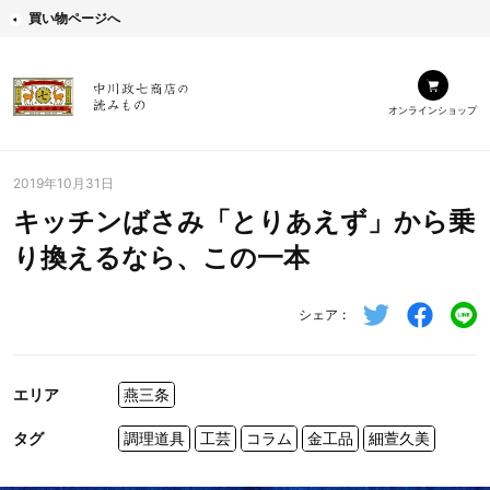
買い物ページへ
オンラインショップ
2019年10月31日
キッチンばさみ「とりあえず」から乗
り換えるなら、この一本
シェア
エリア
燕三条
タグ
調理道具
工芸
コラム
金工品
細萱久美