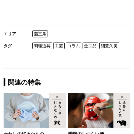
エリア
燕三条
タグ
調理道具
工芸
コラム
金工品
細萱久美
関連の特集
わたしの好きなもの
季節のしつらい便