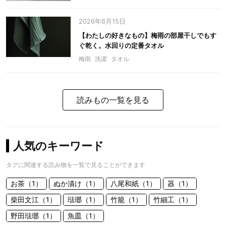
2026年6月15日
【わたしの好きなもの】梅雨の部屋干しでもす
ぐ乾く。水回りの定番タオル
梅雨
洗濯
タオル
読みもの一覧を見る
人気のキーワード
タグに関連する読み物を一覧で見ることができます
お茶（1）
ぬか漬け（1）
八尾和紙（1）
器（1）
柴田文江（1）
琺瑯（1）
竹籠（1）
竹細工（1）
野田琺瑯（1）
魚皿（1）