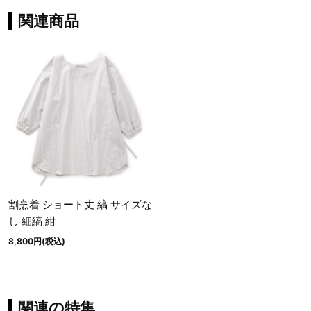
関連商品
割烹着 ショート丈 縞 サイズな
し 細縞 紺
8,800円(税込)
関連の特集