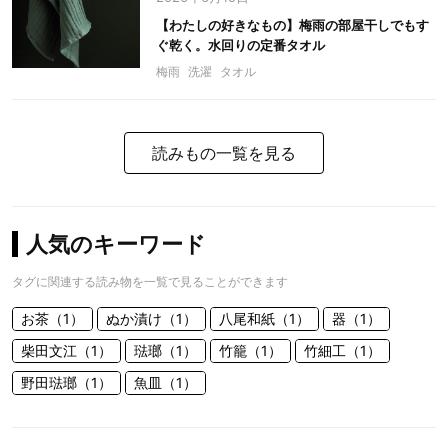
【わたしの好きなもの】梅雨の部屋干しでもす
ぐ乾く。水回りの定番タオル
梅雨
洗濯
タオル
読みもの一覧を見る
人気のキーワード
タグに関連する読み物を一覧で見ることができます
お茶（1）
ぬか漬け（1）
八尾和紙（1）
器（1）
柴田文江（1）
琺瑯（1）
竹籠（1）
竹細工（1）
野田琺瑯（1）
魚皿（1）