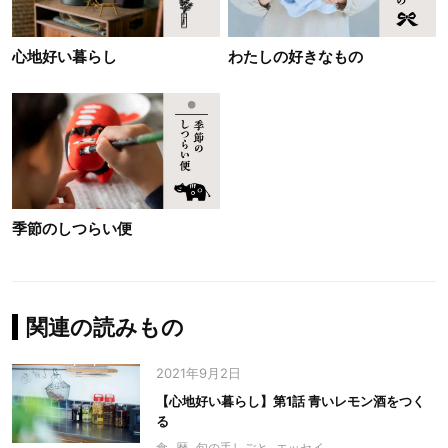
心地好い暮らし
わたしの好きなもの
季節のしつらい便
関連の読みもの
2021年9月2日
【心地好い暮らし】第1話 青いレモン酒をつく
る
食
暦
旬の手しごと
エッセイ