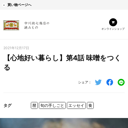
買い物ページへ
オンラインショップ
2021年12月17日
【心地好い暮らし】第4話 味噌をつく
る
シェア
タグ
暦
旬の手しごと
エッセイ
食