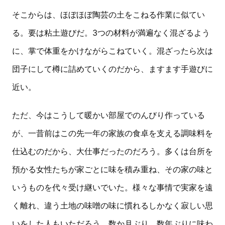
そこからは、ほぼほぼ陶芸の土をこねる作業に似てい
る。要は粘土遊びだ。3つの材料が満遍なく混ざるよう
に、掌で体重をかけながらこねていく。混ざったら次は
団子にして樽に詰めていくのだから、ますます手遊びに
近い。
ただ、今はこうして暖かい部屋でのんびり作っている
が、一昔前はこの先一年の家族の食卓を支える調味料を
仕込むのだから、大仕事だったのだろう。多くは台所を
預かる女性たちが家ごとに味を積み重ね、その家の味と
いうものを代々受け継いでいた。様々な事情で実家を遠
く離れ、違う土地の味噌の味に慣れるしかなく寂しい思
いをした人もいただろう。数か月ぶり、数年ぶりに味わ