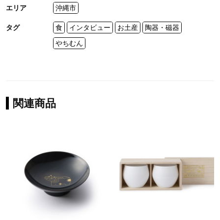
エリア
沖縄市
タグ
食
インタビュー
お土産
陶器・磁器
やちむん
関連商品