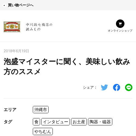
買い物ページへ
オンラインショップ
2018年6月19日
泡盛マイスターに聞く、美味しい飲み
方のススメ
シェア
エリア
沖縄市
タグ
食
インタビュー
お土産
陶器・磁器
やちむん