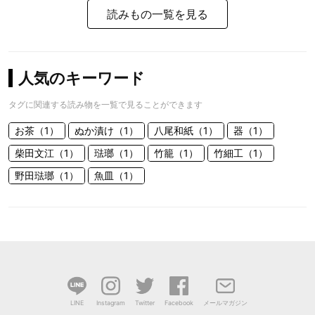
読みもの一覧を見る
人気のキーワード
タグに関連する読み物を一覧で見ることができます
お茶（1）
ぬか漬け（1）
八尾和紙（1）
器（1）
柴田文江（1）
琺瑯（1）
竹籠（1）
竹細工（1）
野田琺瑯（1）
魚皿（1）
LINE
Instagram
Twitter
Facebook
メールマガジン