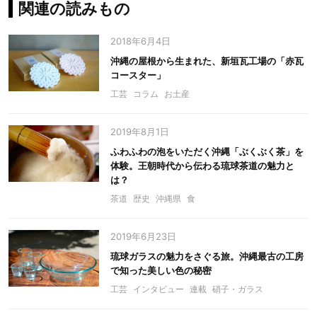
関連の読みもの
2018年6月4日
沖縄の屋根から生まれた、新垣瓦工場の「赤瓦
コースター」
工芸
コラム
お土産
2019年8月1日
ふわふわの泡をいただく沖縄「ぶくぶく茶」を
体験。王朝時代から伝わる琉球茶道の魅力と
は？
茶道
歴史
沖縄県
食
2019年6月23日
琉球ガラスの魅力をさぐる旅。沖縄最古の工房
で知った美しい色の秘密
工芸
インタビュー
連載
硝子・ガラス