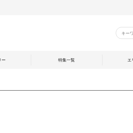
キ
ー
ワ
ー
ド
リー
特集一覧
エ
検
索
のものづくり
日本の暮らし
中川政七商店のひと
ねて
産地探訪
ひとを訪ねて