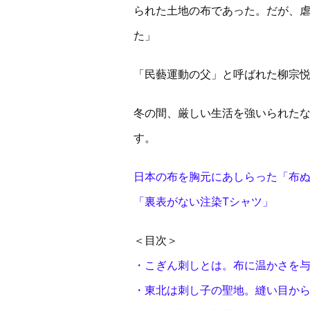
られた土地の布であった。だが、
た」
「民藝運動の父」と呼ばれた柳宗
冬の間、厳しい生活を強いられた
す。
日本の布を胸元にあしらった「布
「裏表がない注染Tシャツ」
＜目次＞
・こぎん刺しとは。布に温かさを
・東北は刺し子の聖地。縫い目か