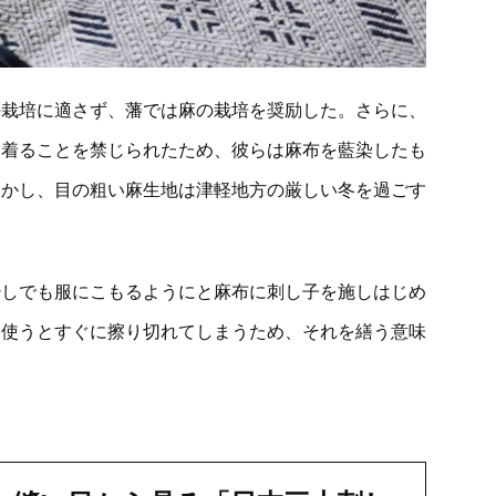
の栽培に適さず、藩では麻の栽培を奨励した。さらに、
を着ることを禁じられたため、彼らは麻布を藍染したも
しかし、目の粗い麻生地は津軽地方の厳しい冬を過ごす
少しでも服にこもるようにと麻布に刺し子を施しはじめ
に使うとすぐに擦り切れてしまうため、それを繕う意味