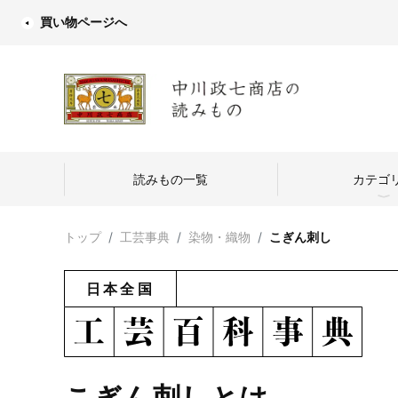
買い物ページへ
読みもの一覧
カテゴ
トップ
工芸事典
染物・織物
こぎん刺し
日本全国
中川政七商店
つくり手を訪
こぎん刺しとは