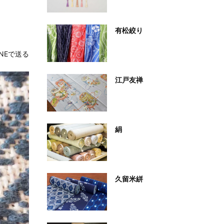
有松絞り
INEで送る
江戸友禅
絹
久留米絣