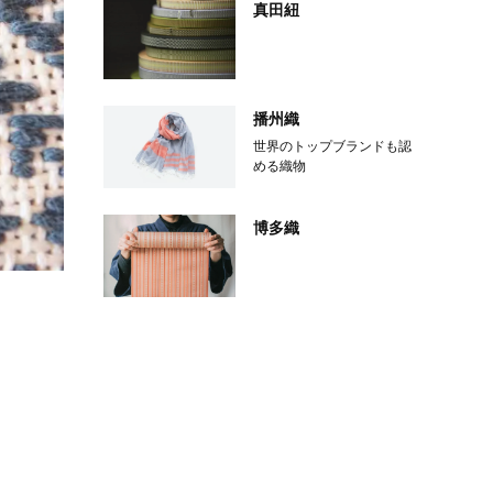
真田紐
播州織
世界のトップブランドも認
める織物
博多織