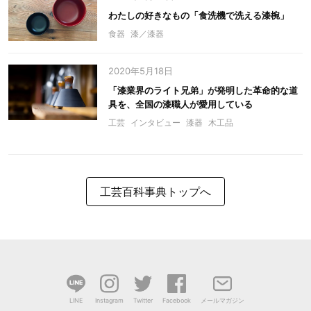
わたしの好きなもの「食洗機で洗える漆椀」
食器
漆／漆器
2020年5月18日
「漆業界のライト兄弟」が発明した革命的な道
具を、全国の漆職人が愛用している
工芸
インタビュー
漆器
木工品
工芸百科事典トップへ
LINE
Instagram
Twitter
Facebook
メールマガジン