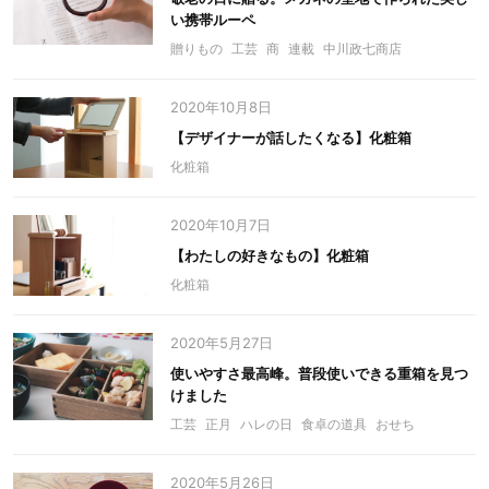
い携帯ルーペ
贈りもの
工芸
商
連載
中川政七商店
2020年10月8日
【デザイナーが話したくなる】化粧箱
化粧箱
2020年10月7日
【わたしの好きなもの】化粧箱
化粧箱
2020年5月27日
使いやすさ最高峰。普段使いできる重箱を見つ
けました
工芸
正月
ハレの日
食卓の道具
おせち
2020年5月26日