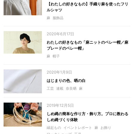
【わたしの好きなもの】手織り麻を使ったフリ
ルシャツ
麻
服飾品
2020年6月17日
わたしの好きなもの「麻ニットのベレー帽／麻
ブレードのベレー帽」
麻
帽子
2020年1月9日
はじまりの色、晒の白
工芸
連載
奈良晒
麻
2019年12月5日
しめ縄の簡単な作り方・飾り方。プロに教わる
しめ縄づくり体験
縁起もの
イベントレポート
麻
お飾り