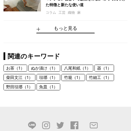
た特徴と新たな使い道
コラム
工芸
織物
麻
もっと見る
関連のキーワード
お茶（1）
ぬか漬け（1）
八尾和紙（1）
器（1）
柴田文江（1）
琺瑯（1）
竹籠（1）
竹細工（1）
野田琺瑯（1）
魚皿（1）