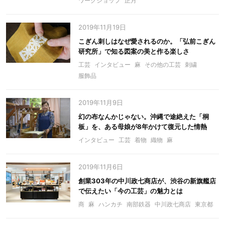
ワークショップ
正月
2019年11月19日
こぎん刺しはなぜ愛されるのか。「弘前こぎん
研究所」で知る図案の美と作る楽しさ
工芸
インタビュー
麻
その他の工芸
刺繍
服飾品
2019年11月9日
幻の布なんかじゃない。沖縄で途絶えた「桐
板」を、ある母娘が8年かけて復元した情熱
インタビュー
工芸
着物
織物
麻
2019年11月6日
創業303年の中川政七商店が、渋谷の新旗艦店
で伝えたい「今の工芸」の魅力とは
商
麻
ハンカチ
南部鉄器
中川政七商店
東京都