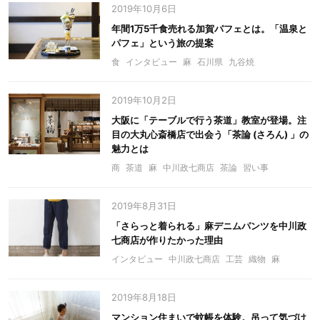
2019年10月6日
年間1万5千食売れる加賀パフェとは。「温泉と
パフェ」という旅の提案
食
インタビュー
麻
石川県
九谷焼
2019年10月2日
大阪に「テーブルで行う茶道」教室が登場。注
目の大丸心斎橋店で出会う「茶論 (さろん) 」の
魅力とは
商
茶道
麻
中川政七商店
茶論
習い事
2019年8月31日
「さらっと着られる」麻デニムパンツを中川政
七商店が作りたかった理由
インタビュー
中川政七商店
工芸
織物
麻
2019年8月18日
マンション住まいで蚊帳を体験。吊って気づけ