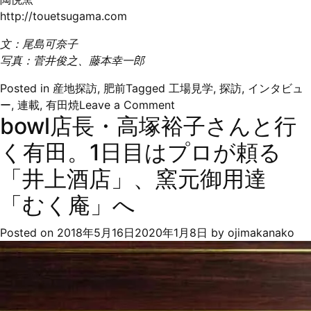
http://touetsugama.com
文：尾島可奈子
写真：菅井俊之、藤本幸一郎
Posted in
産地探訪
,
肥前
Tagged
工場見学
,
探訪
,
インタビュ
on
ー
,
連載
,
有田焼
Leave a Comment
bowl店長・高塚裕子さんと行
有
田
く有田。1日目はプロが頼る
焼
の
「井上酒店」、窯元御用達
今
「むく庵」へ
に
出
Posted on
2018年5月16日
2020年1月8日
by
ojimakanako
会
え
る
「in
blue