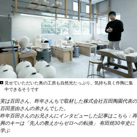
見せていただいた奥の工房も自然光たっぷり。気持ち良く作陶に集
中できるそうです
実は百田さん、昨年さんちで取材した株式会社百田陶園代表の
百田憲由さんの弟さんでした。
昨年百田さんのお兄さんにインタビューした記事はこちら：
再
興のキーは「先人の教えからゼロへの転換」 有田焼30年史に
学ぶ