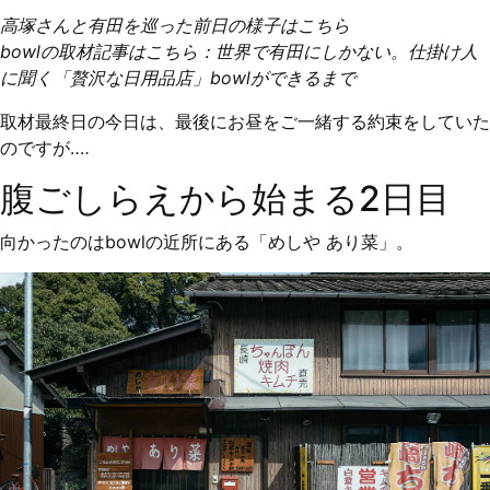
高塚さんと有田を巡った前日の様子は
こちら
bowlの取材記事はこちら：
世界で有田にしかない。仕掛け人
に聞く「贅沢な日用品店」bowlができるまで
取材最終日の今日は、最後にお昼をご一緒する約束をしていた
のですが‥‥
腹ごしらえから始まる2日目
向かったのはbowlの近所にある「めしや あり菜」。