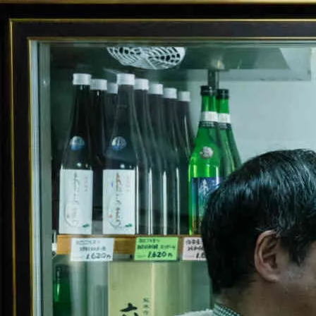
暁」
「陶
悦
窯」
へ。
bowl
店
長・
高
塚
裕
子
さ
ん
と
行
く
有
田