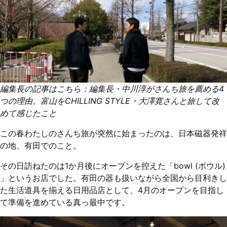
編集長の記事はこちら：
編集長・中川淳がさんち旅を薦める4
つの理由。富山をCHILLING STYLE・大澤寛さんと旅して改
めて感じたこと
この春わたしのさんち旅が突然に始まったのは、日本磁器発祥
の地、有田でのこと。
その日訪ねたのは1か月後にオープンを控えた「bowl (ボウル)
」というお店でした。有田の器も扱いながら全国から目利きし
た生活道具を揃える日用品店として、4月のオープンを目指し
て準備を進めている真っ最中です。