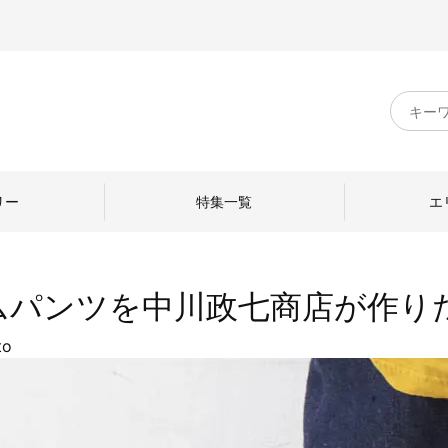
キ
ー
ワ
ー
ド
リー
特集一覧
エ
検
索
ムパンツを中川政七商店が作り
to
のものづくり
日本の暮らし
中川政七商店のひと
ねて
産地探訪
ひとを訪ねて