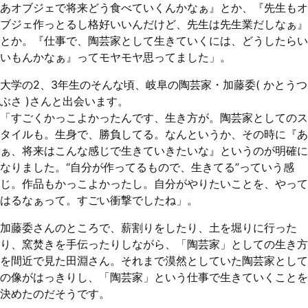
あオブジェで将来どう食べていくんかなぁ』とか、『先生もオ
ブジェ作っとるし格好いいんだけど、先生は先生業だしなぁ』
とか。『仕事で、陶芸家として生きていくには、どうしたらい
いもんかなぁ』ってモヤモヤ思ってました」。
大学の2、3年生のそんな頃、岐阜の陶芸家・加藤委( かとうつ
ぶさ )さんと出会います。
「すごくかっこよかったんです、生き方が。陶芸家としてのス
タイルも。生身で、勝負してる。なんというか、その時に『あ
ぁ、将来はこんな感じで生きていきたいな』というのが明確に
なりました。“自分が作ってるもので、生きてる”っていう感
じ。作品もかっこよかったし。自分がやりたいことを、やって
はるなぁって。すごい衝撃でしたね」。
加藤委さんのところで、薪割りをしたり、土を堀りに行った
り、窯焚きを手伝ったりしながら、「陶芸家」としての生き方
を間近で見た田淵さん。それまで漠然としていた陶芸家として
の像がはっきりし、「陶芸家」という仕事で生きていくことを
決めたのだそうです。