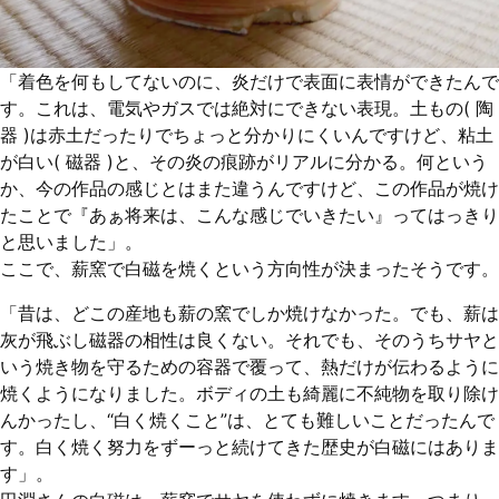
「着色を何もしてないのに、炎だけで表面に表情ができたんで
す。これは、電気やガスでは絶対にできない表現。土もの( 陶
器 )は赤土だったりでちょっと分かりにくいんですけど、粘土
が白い( 磁器 )と、その炎の痕跡がリアルに分かる。何という
か、今の作品の感じとはまた違うんですけど、この作品が焼け
たことで『あぁ将来は、こんな感じでいきたい』ってはっきり
と思いました」。
ここで、薪窯で白磁を焼くという方向性が決まったそうです。
「昔は、どこの産地も薪の窯でしか焼けなかった。でも、薪は
灰が飛ぶし磁器の相性は良くない。それでも、そのうちサヤと
いう焼き物を守るための容器で覆って、熱だけが伝わるように
焼くようになりました。ボディの土も綺麗に不純物を取り除け
んかったし、“白く焼くこと”は、とても難しいことだったんで
す。白く焼く努力をずーっと続けてきた歴史が白磁にはありま
す」。