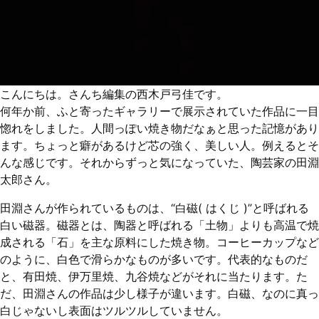
こんにちは。さんち編集の西木戸弓佳です。
何年か前、ふと寄ったギャラリーで展示されていた作品に一目
惚れをしました。人間っぽい焼き物だなぁと思った記憶があり
ます。ちょっと癖があるけど芯の強く、美しい人。例えるとそ
んな感じです。それからずっと気になっていた、陶芸家の田淵
太郎さん。
田淵さんが作られているものは、“白磁( はくじ )”と呼ばれる
白い磁器。磁器とは、陶器と呼ばれる「土物」よりも高温で焼
成される「石」を主な原料にした焼き物。コーヒーカップなど
のように、白色で滑らかなものが多いです。代表的なものだ
と、有田焼、伊万里焼、九谷焼などがそれに当たります。た
だ、田淵さんの作品は少し様子が違います。白磁、なのに真っ
白じゃないし表面はツルツルしていません。