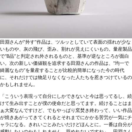
田淵さんが“外す”作品は、ツルッとしていて表面の揺れが少な
いものや、灰の飛び、歪み、割れが見えにくいもの。量産製品
で“B品”と判定され外されるものと、基準が逆なところが面白
い。次の新しい価値観を追求する田淵さんの作品は、“均一で
綺麗なもの”を量産することが比較的簡単になった今の時代
に、それだけでは物足りなくなった人たちを惹きつけているの
かもしれません。
「こういう表現って自分にしかできないと今は思ってるし、続
けて生み出すことが僕の使命だと思ってます。続けることはま
ぁ大変なんですけど、でもやっぱり窯焚き終わって、いい作品
が焼きあがってきてくれるとそれまでにかかる苦労が一気にチ
ャラになる。きれいごとみたいだけどほんとに。一番は自分が
感動したいのかもしれません。辞めれないですね」。田淵さん