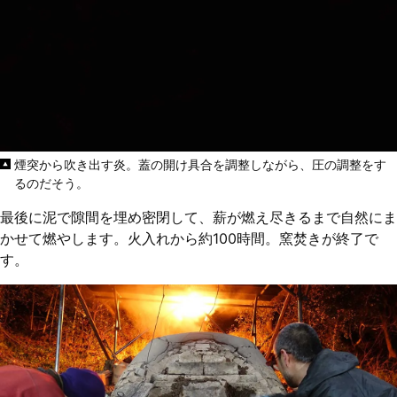
煙突から吹き出す炎。蓋の開け具合を調整しながら、圧の調整をす
るのだそう。
最後に泥で隙間を埋め密閉して、薪が燃え尽きるまで自然にま
かせて燃やします。火入れから約100時間。窯焚きが終了で
す。