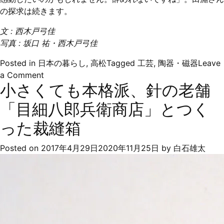
の探求は続きます。
文 : 西木戸弓佳
写真 : 坂口 祐・西木戸弓佳
Posted in
日本の暮らし
,
高松
Tagged
工芸
,
陶器・磁器
Leave
on
a Comment
小さくても本格派、針の老舗
真
っ
「目細八郎兵衛商店」とつく
白
じ
った裁縫箱
ゃ
な
Posted on
2017年4月29日
2020年11月25日
by
白石雄太
い、
白
い
器