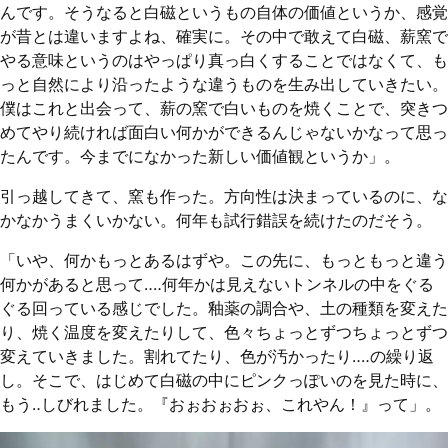
んです。そうなると白磁というもの自体の価値というか、感覚
が昔とは違いますよね、確実に。その中で敢えて白磁、薪窯で
やる意味というのはやっぱり真っ白くすることではなくて、も
っと自然により沿ったような違うものを生み出していきたい。
僕はこれと出会って、薪の窯で白いものを焼くことで、突きつ
めてやり続ければ面白い何かができるんじゃないかなって思っ
たんです。今までになかった新しい価値観というか」。
引っ越してきて、窯も作った。方向性は決まっているのに、な
かなかうまくいかない。何年も試行錯誤を続けたのだそう。
「いや、何かもっとあるはずや。この先に、もっともっと違う
何かがあると思って‥‥何年かは見えないトンネルの中をぐる
ぐる回っている感じでした。釉薬の調合や、土の種類を変えた
り、焼く温度を変えたりして、色々ちょっとずつちょっとずつ
変えていきました。割れてたり、色が汚かったり‥‥の繰り返
し。そこで、はじめて白磁の中にピンクっぽいのを見た時に、
もう‥しびれました。『おぉおぉおぉ、これやん！』って」。