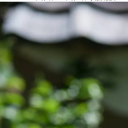
「鹿
コ
ロ
コ
ロ」
は、
も
の
づ
く
り
の
ア
イ
デ
ア
の
宝
庫