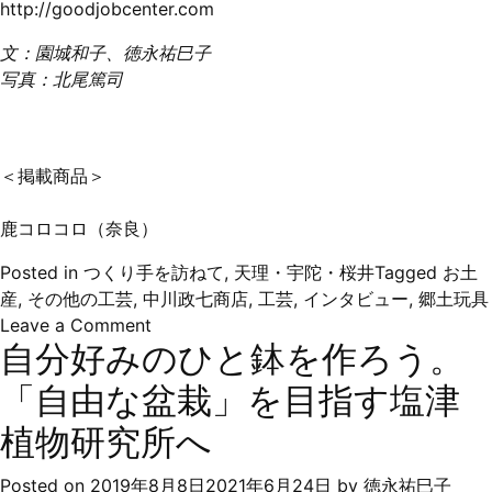
http://goodjobcenter.com
文：園城和子、徳永祐巳子
写真：北尾篤司
＜掲載商品＞
鹿コロコロ（奈良）
Posted in
つくり手を訪ねて
,
天理・宇陀・桜井
Tagged
お土
産
,
その他の工芸
,
中川政七商店
,
工芸
,
インタビュー
,
郷土玩具
on
Leave a Comment
自分好みのひと鉢を作ろう。
奈
良
「自由な盆栽」を目指す塩津
の
新
植物研究所へ
名
物
Posted on
2019年8月8日
2021年6月24日
by
徳永祐巳子