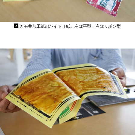
カモ井加工紙のハイトリ紙。左は平型、右はリボン型