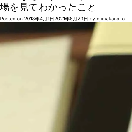
マ
場を見てわかったこと
ス
キ
Posted on
2018年4月1日
2021年6月23日
by
ojimakanako
ン
グ
テ
ー
プ
「mt」
を
生
ん
だ
“和
紙
の
透
け
感