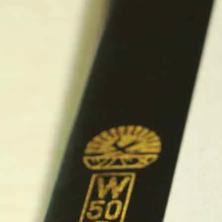
が
か
わ
い
い”と
い
う
感
覚