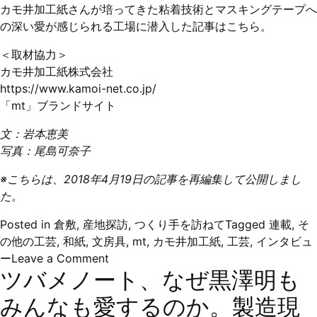
カモ井加工紙さんが培ってきた粘着技術とマスキングテープへ
の深い愛が感じられる工場に潜入した記事は
こちら
。
＜取材協力＞
カモ井加工紙株式会社
https://www.kamoi-net.co.jp/
「mt」ブランドサイト
文：岩本恵美
写真：尾島可奈子
※こちらは、2018年4月19日の記事を再編集して公開しまし
た。
Posted in
倉敷
,
産地探訪
,
つくり手を訪ねて
Tagged
連載
,
そ
の他の工芸
,
和紙
,
文房具
,
mt
,
カモ井加工紙
,
工芸
,
インタビュ
on
ー
Leave a Comment
ツバメノート、なぜ黒澤明も
人
気
みんなも愛するのか。製造現
の