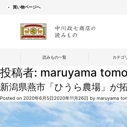
買い物ページへ
読みもの一覧
カテゴ
投稿者:
maruyama tom
新潟県燕市「ひうら農場」が拓
Posted on
2020年6月5日
2020年11月26日
by
maruyama to
中川政七商店
つくり手を訪