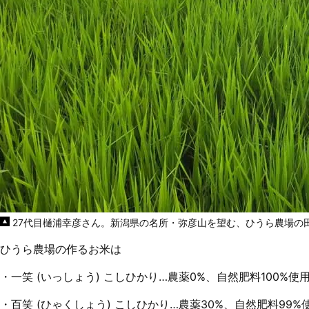
27代目樋浦幸彦さん。新潟県の名所・弥彦山を望む、ひうら農場の
ひうら農場の作るお米は
・一笑 (いっしょう) こしひかり…農薬0%、自然肥料100%使
・百笑 (ひゃくしょう) こしひかり…農薬30%、自然肥料99%