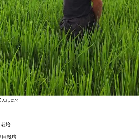
田んぼにて
用栽培
使用栽培