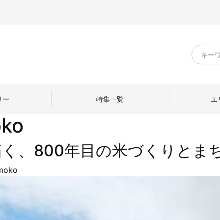
キ
ー
ワ
ー
ド
リー
特集一覧
エ
検
oko
索
く、800年目の米づくりとま
moko
のものづくり
日本の暮らし
中川政七商店のひと
ねて
産地探訪
ひとを訪ねて