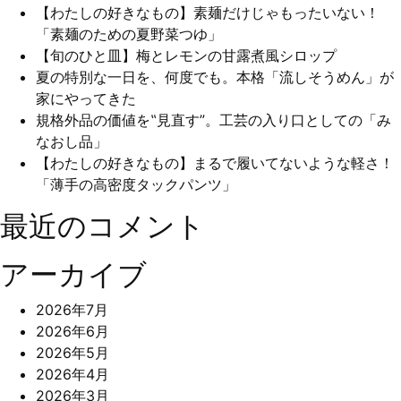
【わたしの好きなもの】素麺だけじゃもったいない！
ビ
「素麺のための夏野菜つゆ」
ゲ
【旬のひと皿】梅とレモンの甘露煮風シロップ
夏の特別な一日を、何度でも。本格「流しそうめん」が
ー
家にやってきた
シ
規格外品の価値を‟見直す”。工芸の入り口としての「み
なおし品」
ョ
【わたしの好きなもの】まるで履いてないような軽さ！
ン
「薄手の高密度タックパンツ」
最近のコメント
アーカイブ
2026年7月
2026年6月
2026年5月
2026年4月
2026年3月