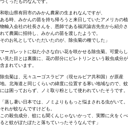
つくったものなんです。
和歌山県有田市のみかん農家の生まれなんですが、
ある時、みかんの苗を持ち帰ろうと来日していたアメリカの植
物輸入会社の社長さんを、恩師である福沢諭吉先生から紹介さ
れて農園に招待し、みかんの苗を渡したようで。
そのお礼としていただいたのが、除虫菊の種でした」
マーガレットに似た小さな白い花を咲かせる除虫菊。可愛らし
い見た目とは裏腹に、花の部分にピレトリンという殺虫成分が
含まれています。
除虫菊は、元々ユーゴスラビア（現セルビア共和国）が原産
地。北海道と同じくらいの緯度に位置する寒い地域なので、蚊
には困っておらず、ノミ取り粉として使われていたそうです。
「蒸し暑い日本では、ノミよりももっと悩まされる虫がいて。
それが蚊なんですけども。
この殺虫成分、蚊にも聞くんじゃないかって、実際に火をくべ
ると蚊がぽたぽたと落ちていったそうなんです」