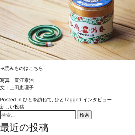
→読みものはこちら
写真：直江泰治
文：上田恵理子
Posted in
ひとを訪ねて
,
ひと
Tagged
インタビュー
投
新しい投稿
検
稿
索:
最近の投稿
ナ