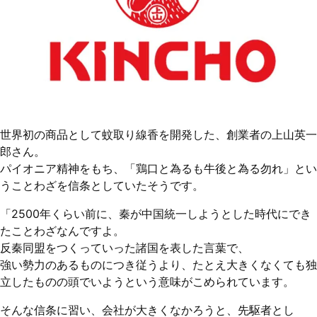
世界初の商品として蚊取り線香を開発した、創業者の上山英一
郎さん。
パイオニア精神をもち、「鶏口と為るも牛後と為る勿れ」とい
うことわざを信条としていたそうです。
「2500年くらい前に、秦が中国統一しようとした時代にでき
たことわざなんですよ。
反秦同盟をつくっていった諸国を表した言葉で、
強い勢力のあるものにつき従うより、たとえ大きくなくても独
立したものの頭でいようという意味がこめられています。
そんな信条に習い、会社が大きくなかろうと、先駆者とし