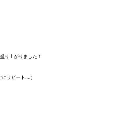
盛り上がりました！
にリピート‥‥）