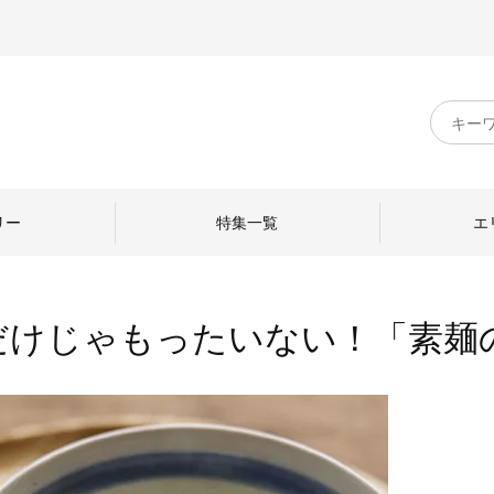
キ
ー
ワ
ー
ド
リー
特集一覧
エ
検
索
だけじゃもったいない！「素麺
のものづくり
日本の暮らし
中川政七商店のひと
ねて
産地探訪
ひとを訪ねて